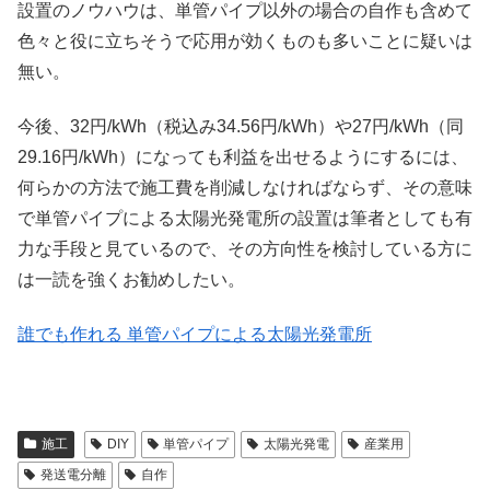
設置のノウハウは、単管パイプ以外の場合の自作も含めて
色々と役に立ちそうで応用が効くものも多いことに疑いは
無い。
今後、32円/kWh（税込み34.56円/kWh）や27円/kWh（同
29.16円/kWh）になっても利益を出せるようにするには、
何らかの方法で施工費を削減しなければならず、その意味
で単管パイプによる太陽光発電所の設置は筆者としても有
力な手段と見ているので、その方向性を検討している方に
は一読を強くお勧めしたい。
誰でも作れる 単管パイプによる太陽光発電所
施工
DIY
単管パイプ
太陽光発電
産業用
発送電分離
自作