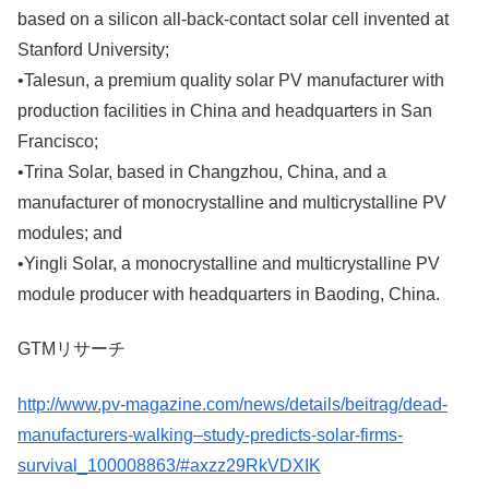
based on a silicon all-back-contact solar cell invented at
Stanford University;
•Talesun, a premium quality solar PV manufacturer with
production facilities in China and headquarters in San
Francisco;
•Trina Solar, based in Changzhou, China, and a
manufacturer of monocrystalline and multicrystalline PV
modules; and
•Yingli Solar, a monocrystalline and multicrystalline PV
module producer with headquarters in Baoding, China.
GTMリサーチ
http://www.pv-magazine.com/news/details/beitrag/dead-
manufacturers-walking–study-predicts-solar-firms-
survival_100008863/#axzz29RkVDXIK