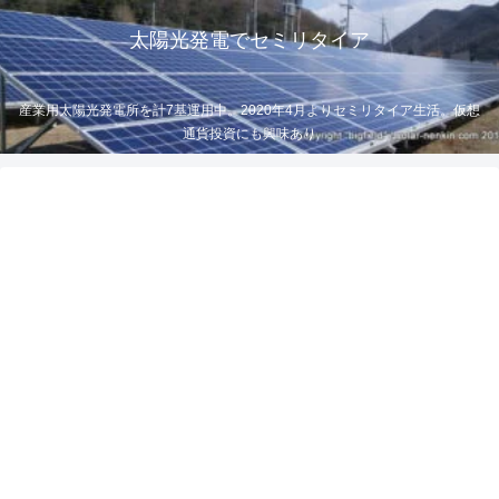
太陽光発電でセミリタイア
産業用太陽光発電所を計7基運用中。2020年4月よりセミリタイア生活。仮想
通貨投資にも興味あり