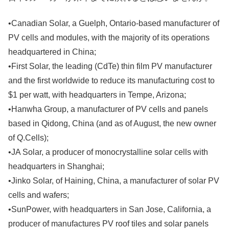
•Canadian Solar, a Guelph, Ontario-based manufacturer of
PV cells and modules, with the majority of its operations
headquartered in China;
•First Solar, the leading (CdTe) thin film PV manufacturer
and the first worldwide to reduce its manufacturing cost to
$1 per watt, with headquarters in Tempe, Arizona;
•Hanwha Group, a manufacturer of PV cells and panels
based in Qidong, China (and as of August, the new owner
of Q.Cells);
•JA Solar, a producer of monocrystalline solar cells with
headquarters in Shanghai;
•Jinko Solar, of Haining, China, a manufacturer of solar PV
cells and wafers;
•SunPower, with headquarters in San Jose, California, a
producer of manufactures PV roof tiles and solar panels