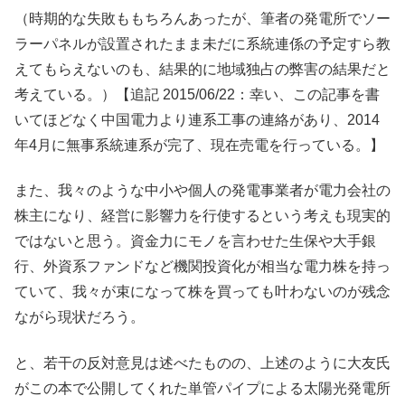
（時期的な失敗ももちろんあったが、筆者の発電所でソー
ラーパネルが設置されたまま未だに系統連係の予定すら教
えてもらえないのも、結果的に地域独占の弊害の結果だと
考えている。）【追記 2015/06/22：幸い、この記事を書
いてほどなく中国電力より連系工事の連絡があり、2014
年4月に無事系統連系が完了、現在売電を行っている。】
また、我々のような中小や個人の発電事業者が電力会社の
株主になり、経営に影響力を行使するという考えも現実的
ではないと思う。資金力にモノを言わせた生保や大手銀
行、外資系ファンドなど機関投資化が相当な電力株を持っ
ていて、我々が束になって株を買っても叶わないのが残念
ながら現状だろう。
と、若干の反対意見は述べたものの、上述のように大友氏
がこの本で公開してくれた単管パイプによる太陽光発電所