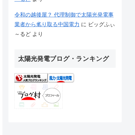
令和の越後屋？ 代理制御で太陽光発電事
業者から毟り取る中国電力
に
ビッグふぃ
～るど
より
太陽光発電ブログ・ランキング