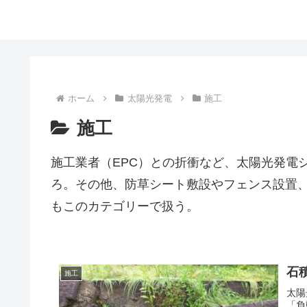
ホーム
太陽光発電
施工
施工
施工業者（EPC）との折衝など、太陽光発電
ろ。その他、防草シート敷設やフェンス設置
もこのカテゴリーで扱う。
石
施工
太陽
「負