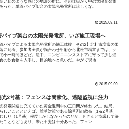
高い丘のような感じの地形の所に、その仕掛かり中の太陽光発電
あった。単管パイプ架台の太陽光発電所は珍しくな...
2015.09.11
管パイプ架台の太陽光発電所、いざ施工現場へ
管パイプによる太陽光発電所の施工体験：その2】北杜市増富の限
落に到着、参加者全員が顔合わせ甲府から北杜市増富までは、ク
で小一時間ほどだ。途中、コンビニエンスストアに寄って少し遅
食の飲食物を入手し、目的地へと急いだ。やがて現地...
2015.09.09
陽光2号基：フェンスは簡素化、遠隔監視に注力
光発電関連に充てていた黄金週間中の三日間が終わった。結局、
らしいことといえば、雑草対策である除草剤の散布（1＆2号基）
むしり（1号基）程度しかしなかったのだが、Ｆさんと協議して決
たことなどもあり、来た甲斐は十分あった。フェン...