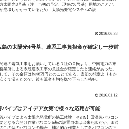
方太陽光3号基（注：当初の予定、現在の6号基）用地のことだ。
が崩壊しかかっているため、太陽光発電システムの設...
2016.06.28
広島の太陽光4号基、連系工事負担金が確定し一歩前
関連の電気工事をお願いしているＤ社のＯ氏より、中国電力の東
営業所による系統連系工事の負担金が確定したと連絡があった。
して、その金額は約48万円とのことである。当初の想定よりもか
安くて済んだので、彼も筆者も胸を撫で下ろした格好...
2016.01.12
管パイプはアイデア次第で様々な応用が可能
管パイプによる太陽光発電所の施工体験：その5】田淵製パワコン
要となる穴開け作業パワコン5基の設置自体は出来た訳だが、田淵
のこの型のパワコンの場合、補足的な作業として各パワコンの下