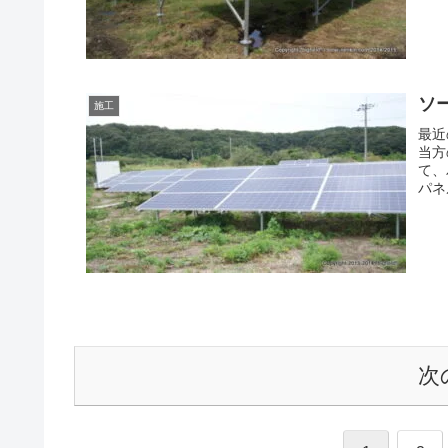
ソ
施工
最近
当方
て、
パネ
次