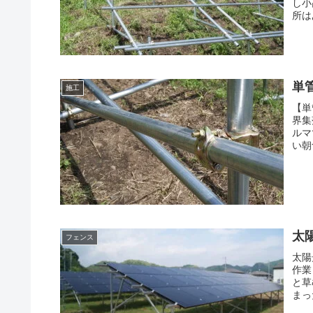
し小
所は
単
施工
【単
界集
ルマ
い朝
太
フェンス
太陽
作業
と草
まっ