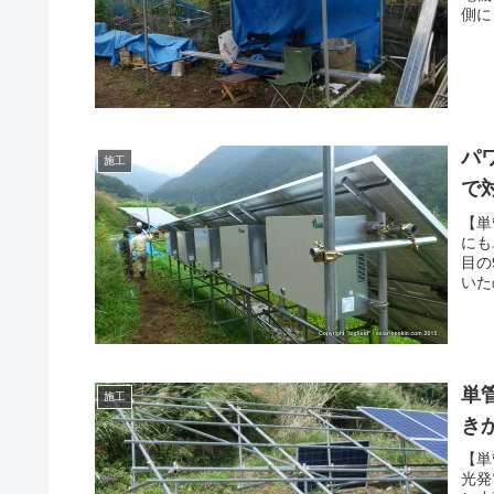
側に
パ
施工
で
【単
にも
目の
いた
単
施工
き
【単
光発