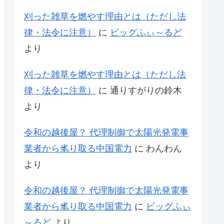
刈った雑草を燃やす理由とは（ただし法
律・法令に注意）
に
ビッグふぃ～るど
より
刈った雑草を燃やす理由とは（ただし法
律・法令に注意）
に
通りすがりの鈴木
より
令和の越後屋？ 代理制御で太陽光発電事
業者から毟り取る中国電力
に
わんわん
より
令和の越後屋？ 代理制御で太陽光発電事
業者から毟り取る中国電力
に
ビッグふぃ
～るど
より