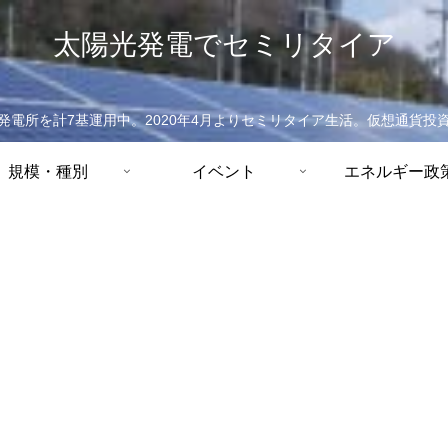
太陽光発電でセミリタイア
発電所を計7基運用中。2020年4月よりセミリタイア生活。仮想通貨投
規模・種別
イベント
エネルギー政