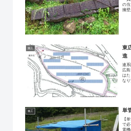
の当
擁壁
東
施工
進
連系
広島
はた
なり
単
施工
【単
で必
電機