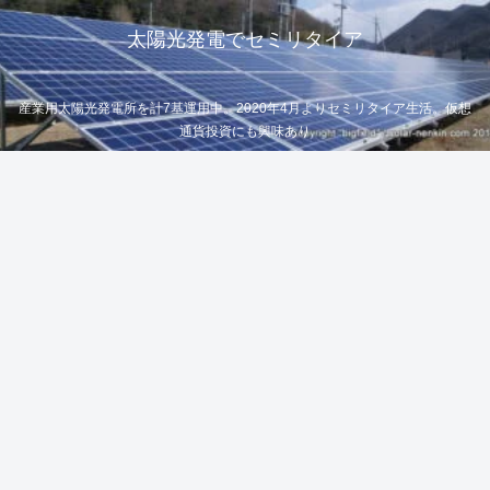
太陽光発電でセミリタイア
産業用太陽光発電所を計7基運用中。2020年4月よりセミリタイア生活。仮想
通貨投資にも興味あり