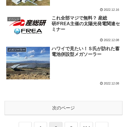
2022.12.16
これ全部マジで無料？ 産総
イベント
研/FREA主催の太陽光発電関連セ
ミナー
2022.12.08
ハワイで見たい！Ｓ氏が訪れた蓄
メガソーラー
電池併設型メガソーラー
2022.12.08
次のページ