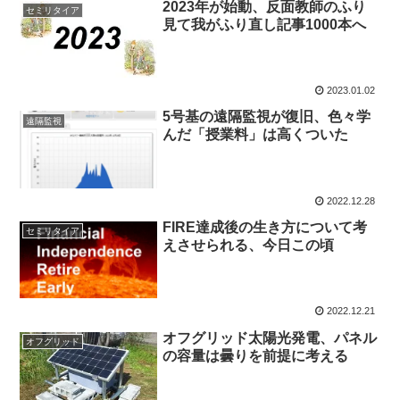
2023年が始動、反面教師のふり
セミリタイア
見て我がふり直し記事1000本へ
2023.01.02
5号基の遠隔監視が復旧、色々学
遠隔監視
んだ「授業料」は高くついた
2022.12.28
FIRE達成後の生き方について考
セミリタイア
えさせられる、今日この頃
2022.12.21
オフグリッド太陽光発電、パネル
オフグリッド
の容量は曇りを前提に考える