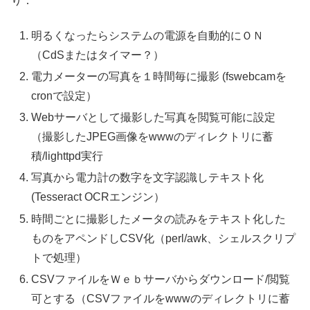
り：
明るくなったらシステムの電源を自動的にＯＮ
（CdSまたはタイマー？）
電力メーターの写真を１時間毎に撮影 (fswebcamを
cronで設定）
Webサーバとして撮影した写真を閲覧可能に設定
（撮影したJPEG画像をwwwのディレクトリに蓄
積/lighttpd実行
写真から電力計の数字を文字認識しテキスト化
(Tesseract OCRエンジン）
時間ごとに撮影したメータの読みをテキスト化した
ものをアペンドしCSV化（perl/awk、シェルスクリプ
トで処理）
CSVファイルをＷｅｂサーバからダウンロード/閲覧
可とする（CSVファイルをwwwのディレクトリに蓄