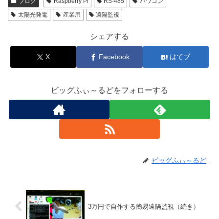
ブログ
Raspberry Pi
RS-485
パワコン
太陽光発電
産業用
遠隔監視
シェアする
X
Facebook
はてブ
ビッグふぃ～るどをフォローする
ビッグふぃ～るど
3万円で自作する簡易遠隔監視（続き）