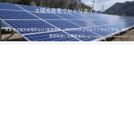
太陽光発電でセミリタイア
産業用太陽光発電所を計7基運用中。2020年4月よりセミリタイア生活。仮想
通貨投資にも興味あり