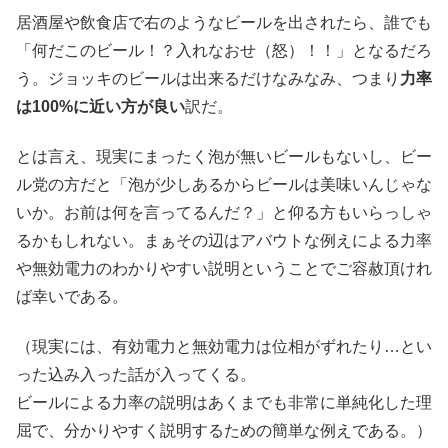
居酒屋や飲食店で右のようなビールを出されたら、誰でも
「何だこのビール！？入れなおせ（怒）！！」となるだろ
う。ジョッキのビールは出来るだけなみなみ、つまり
力率
は100%に近い方が良い
訳だ。
とは言え、現実にまったく泡が無いビールもないし、ビー
ル党の方だと「泡が少しあるからビールは美味いんじゃな
いか。お前は何を言ってるんだ？」と仰る方もいらっしゃ
るかもしれない。まぁその辺はアバウトな例えによる力率
や無効電力のわかりやすい説明ということでご容赦頂けれ
ば幸いである。
（現実には、有効電力と無効電力は位相がずれたり…とい
った込み入った話が入ってくる。
ビールによる力率の説明はあくまでも非常に単純化した理
屈で、分かりやすく説明するための簡単な例えである。）