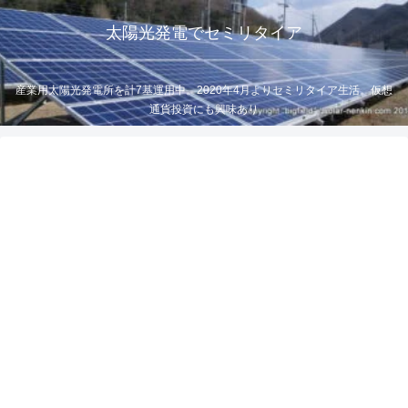
太陽光発電でセミリタイア
産業用太陽光発電所を計7基運用中。2020年4月よりセミリタイア生活。仮想
通貨投資にも興味あり