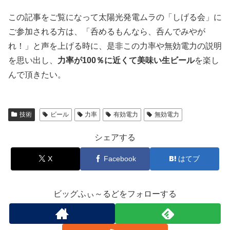
この記事をご覧になって太陽光発電ムラの「しげる会」に
ご参加される方は、「呑めるもんなら、呑んでみやが
れ！」と声を上げる時に、是非この力率や無効電力の説明
を思い出し、
力率が100％に近くて美味い生ビール
を楽し
んで頂きたい。
技術
ビール
力率
有効電力
無効電力
シェアする
X
Facebook
はてブ
ビッグふぃ～るどをフォローする