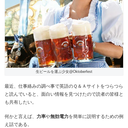
生ビールを運ぶ少女@Oktoberfest
最近、仕事絡みの調べ事で英語のＱ＆Ａサイトをつらつら
と読んでいると、面白い情報を見つけたので読者の皆様と
も共有したい。
何かと言えば、
力率
や
無効電力
を簡単に説明するための例
え話である。