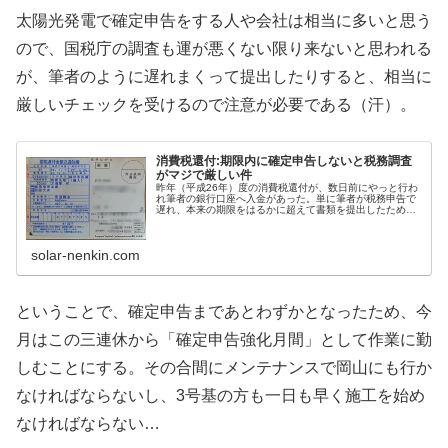
太陽光発電で確定申告をする人や会社は相当に多いと思う
ので、国税庁の調査も運が悪くない限り来ないと思われる
が、筆者のように遅れまくって提出したりすると、相当に
厳しいチェックを受けるので注意が必要である（汗）。
消費税還付:期限内に確定申告しないと税務調査
がマジで厳しい件
昨年（平成26年）度の消費税還付が、数日前にやっと行わ
れ筆者の銀行口座へ入金があった。単に筆者が税務申告で
遅れ、本来の期限をはるかに超えて書類を提出したため
に、本来ならば必要ではなかったであろう余計な作業まで
行わざるを得なかった可能性がある...
solar-nenkin.com
ということで、確定申告まであとわずかとなったため、今
月はこの三連休から「確定申告強化月間」として作業に勤
しむことにする。その合間にメンテナンスで岡山にも行か
なければならないし、3号基の方も一日も早く施工を始め
なければならない…