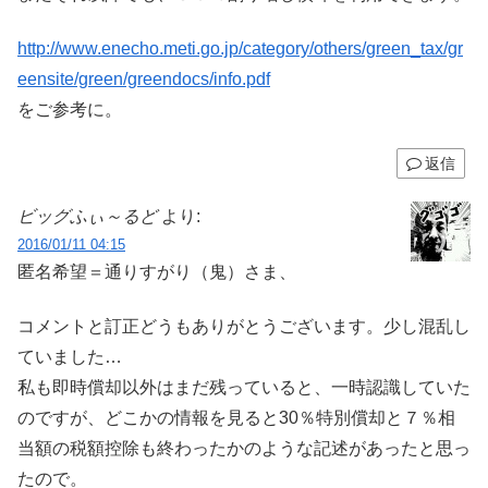
http://www.enecho.meti.go.jp/category/others/green_tax/gr
eensite/green/greendocs/info.pdf
をご参考に。
返信
ビッグふぃ～るど
より:
2016/01/11 04:15
匿名希望＝通りすがり（鬼）さま、
コメントと訂正どうもありがとうございます。少し混乱し
ていました…
私も即時償却以外はまだ残っていると、一時認識していた
のですが、どこかの情報を見ると30％特別償却と７％相
当額の税額控除も終わったかのような記述があったと思っ
たので。