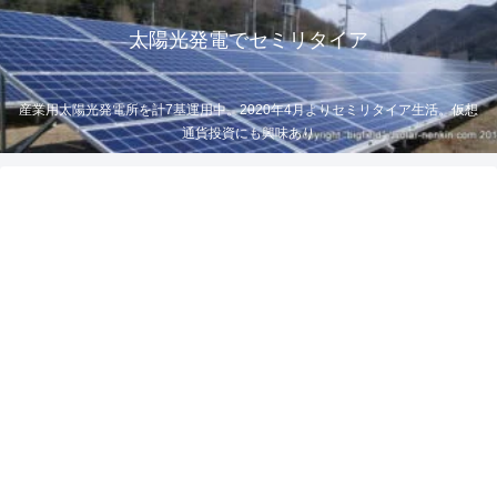
太陽光発電でセミリタイア
産業用太陽光発電所を計7基運用中。2020年4月よりセミリタイア生活。仮想
通貨投資にも興味あり