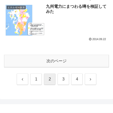
九州電力にまつわる噂を検証して
エネルギー政策
みた
2014.09.22
次のページ
前
次
1
2
3
4
へ
へ