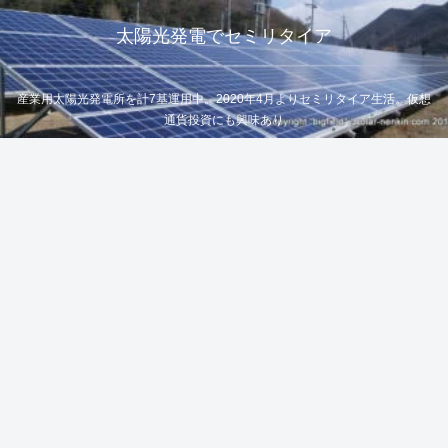
太陽光発電でセミリタイア
産業用太陽光発電所を計7基運用中。2020年4月よりセミリタイア生活。仮想
通貨投資にも興味あり