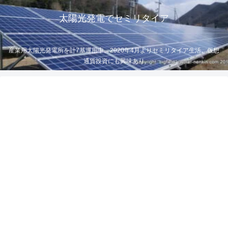
太陽光発電でセミリタイア
産業用太陽光発電所を計7基運用中。2020年4月よりセミリタイア生活。仮想
通貨投資にも興味あり