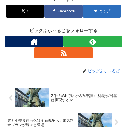
X
Facebook
はてブ
ビッグふぃ～るどをフォローする
ビッグふぃ～るど
27円/kWhで駆け込み申請：太陽光7号基
は実現するか
電力小売り自由化は全面戦争へ：電気料
金プランが続々と登場