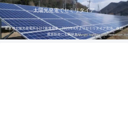
太陽光発電でセミリタイア
産業用太陽光発電所を計7基運用中。2020年4月よりセミリタイア生活。仮想
通貨投資にも興味あり