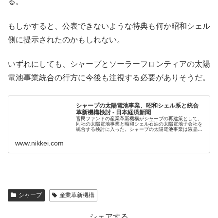
る。
もしかすると、公表できないような特典も何か昭和シェル
側に提示されたのかもしれない。
いずれにしても、シャープとソーラーフロンティアの太陽
電池事業統合の行方に今後も注視する必要がありそうだ。
シャープの太陽電池事業、昭和シェル系と統合
革新機構検討 - 日本経済新聞
官民ファンドの産業革新機構がシャープの再建策として、
同社の太陽電池事業と昭和シェル石油の太陽電池子会社を
統合する検討に入った。シャープの太陽電池事業は液晶事
業とともに収益が低迷し、業績不振の大きな要因となって
いた。革新機構はシャープ本体に出...
www.nikkei.com
シャープ
産業革新機構
シェアする