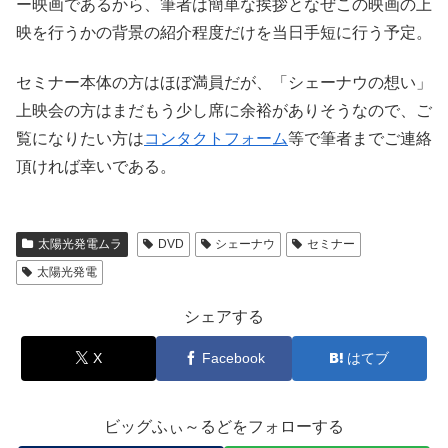
ー映画であるから、筆者は簡単な挨拶となぜこの映画の上
映を行うかの背景の紹介程度だけを当日手短に行う予定。
セミナー本体の方はほぼ満員だが、「シェーナウの想い」
上映会の方はまだもう少し席に余裕がありそうなので、ご
覧になりたい方は
コンタクトフォーム
等で筆者までご連絡
頂ければ幸いである。
太陽光発電ムラ
DVD
シェーナウ
セミナー
太陽光発電
シェアする
X
Facebook
はてブ
ビッグふぃ～るどをフォローする