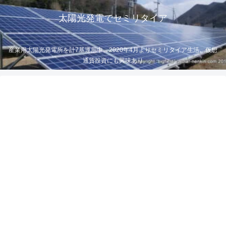
太陽光発電でセミリタイア
産業用太陽光発電所を計7基運用中。2020年4月よりセミリタイア生活。仮想
通貨投資にも興味あり