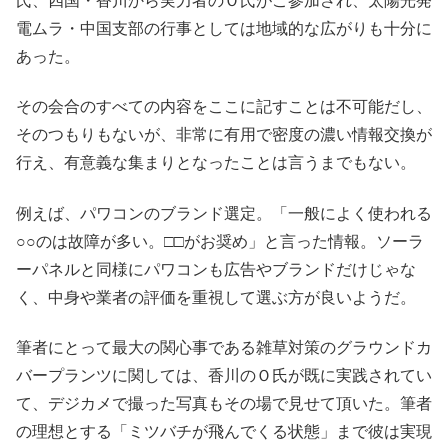
氏、四国・香川から実力者のＯ氏がご参加され、太陽光発
電ムラ・中国支部の行事としては地域的な広がりも十分に
あった。
その会合のすべての内容をここに記すことは不可能だし、
そのつもりもないが、非常に有用で密度の濃い情報交換が
行え、有意義な集まりとなったことは言うまでもない。
例えば、パワコンのブランド選定。「一般によく使われる
○○のは故障が多い。□□がお奨め」と言った情報。ソーラ
ーパネルと同様にパワコンも広告やブランドだけじゃな
く、中身や業者の評価を重視して選ぶ方が良いようだ。
筆者にとって最大の関心事である雑草対策のグラウンドカ
バープランツに関しては、香川のＯ氏が既に実践されてい
て、デジカメで撮った写真もその場で見せて頂いた。筆者
の理想とする「ミツバチが飛んでくる状態」まで彼は実現