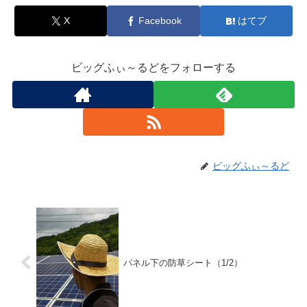
X
Facebook
はてブ
ビッグふぃ～るどをフォローする
ビッグふぃ～るど
パネル下の防草シート（1/2）