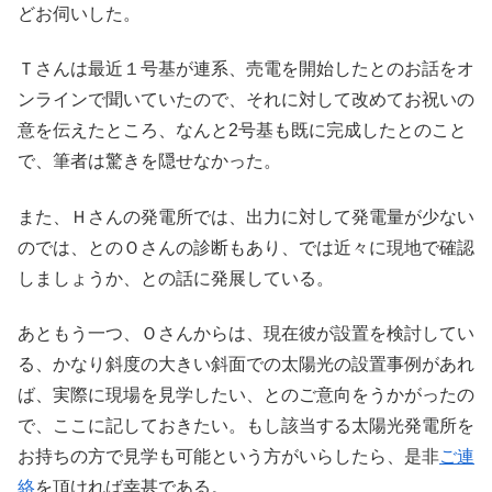
どお伺いした。
Ｔさんは最近１号基が連系、売電を開始したとのお話をオ
ンラインで聞いていたので、それに対して改めてお祝いの
意を伝えたところ、なんと2号基も既に完成したとのこと
で、筆者は驚きを隠せなかった。
また、Ｈさんの発電所では、出力に対して発電量が少ない
のでは、とのＯさんの診断もあり、では近々に現地で確認
しましょうか、との話に発展している。
あともう一つ、Ｏさんからは、現在彼が設置を検討してい
る、かなり斜度の大きい斜面での太陽光の設置事例があれ
ば、実際に現場を見学したい、とのご意向をうかがったの
で、ここに記しておきたい。もし該当する太陽光発電所を
お持ちの方で見学も可能という方がいらしたら、是非
ご連
絡
を頂ければ幸甚である。