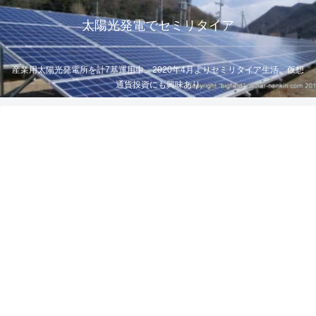
太陽光発電でセミリタイア
産業用太陽光発電所を計7基運用中。2020年4月よりセミリタイア生活。仮想
通貨投資にも興味あり