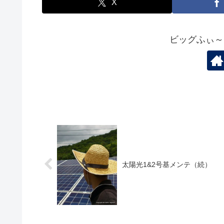
X
ビッグふぃ～
太陽光1&2号基メンテ（続）