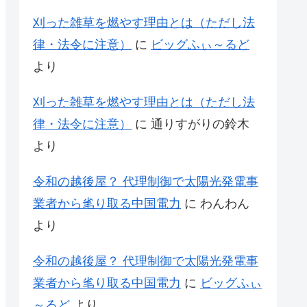
刈った雑草を燃やす理由とは（ただし法
律・法令に注意）
に
ビッグふぃ～るど
より
刈った雑草を燃やす理由とは（ただし法
律・法令に注意）
に
通りすがりの鈴木
より
令和の越後屋？ 代理制御で太陽光発電事
業者から毟り取る中国電力
に
わんわん
より
令和の越後屋？ 代理制御で太陽光発電事
業者から毟り取る中国電力
に
ビッグふぃ
～るど
より