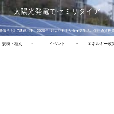
太陽光発電でセミリタイア
発電所を計7基運用中。2020年4月よりセミリタイア生活。仮想通貨投
規模・種別
イベント
エネルギー政