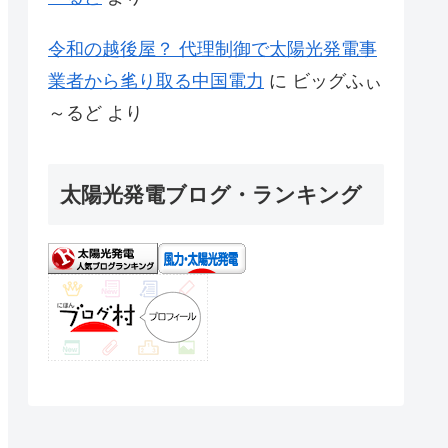
令和の越後屋？ 代理制御で太陽光発電事
業者から毟り取る中国電力
に
ビッグふぃ
～るど
より
太陽光発電ブログ・ランキング