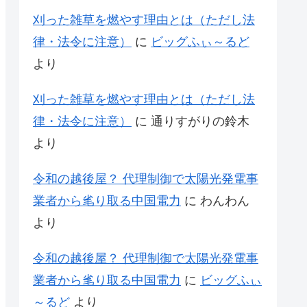
刈った雑草を燃やす理由とは（ただし法
律・法令に注意）
に
ビッグふぃ～るど
より
刈った雑草を燃やす理由とは（ただし法
律・法令に注意）
に
通りすがりの鈴木
より
令和の越後屋？ 代理制御で太陽光発電事
業者から毟り取る中国電力
に
わんわん
より
令和の越後屋？ 代理制御で太陽光発電事
業者から毟り取る中国電力
に
ビッグふぃ
～るど
より