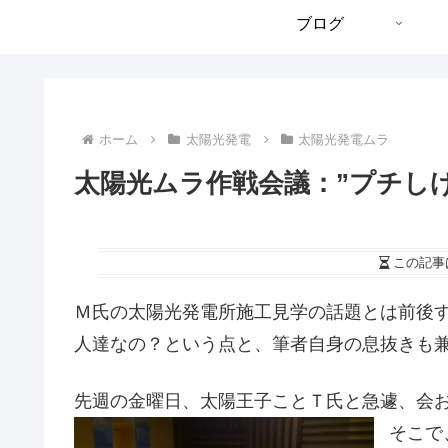
ブログ
ホーム
太陽光発電
太陽光発電ムラ
太陽光ムラ作戦会議：”プチし
この記事
Ｍ氏の太陽光発電所施工見学の話題とは前後
人達なの？という点と、筆者自身の息抜きも
先週の金曜日、太陽王子ことＴ氏と急遽、会
そこで