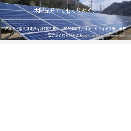
太陽光発電でセミリタイア
産業用太陽光発電所を計7基運用中。2020年4月よりセミリタイア生活。仮想
通貨投資にも興味あり