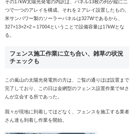
その17kW太陽光発電の内訳は、パネル13枚の列が縦に二
つで一つのアレイを構成、それを２アレイ設置したもの。
米サンパワー製のソーラーパネルは327Wであるから、
327×13×2×2＝17004ということで設備容量は17kWとな
る。
フェンス施工作業に立ち合い、雑草の状況
チェックも
この嵐山の太陽光発電所の方は、ご覧の通りほぼ設置まで
完了しており、この日は金網型のフェンス設置作業でＭさ
んが立会する所であった。
我々が現地に到着してほどなく、フェンスを施工する業者
さん達も到着し作業を開始。