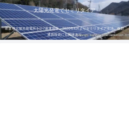
太陽光発電でセミリタイア
産業用太陽光発電所を計7基運用中。2020年4月よりセミリタイア生活。仮想
通貨投資にも興味あり