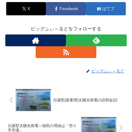
X
Facebook
はてブ
ビッグふぃ～るどをフォローする
ビッグふぃ～るど
分譲型(産業用)太陽光発電の説明会(2)
分譲型太陽光発電―強気の理由は「売り
手市場」