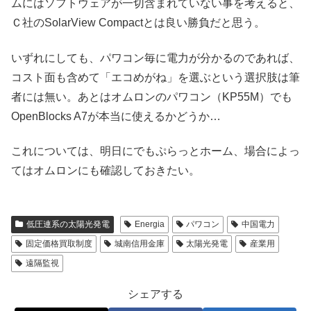
ムにはソフトウェアが一切含まれていない事を考えると、
Ｃ社のSolarView Compactとは良い勝負だと思う。
いずれにしても、パワコン毎に電力が分かるのであれば、
コスト面も含めて「エコめがね」を選ぶという選択肢は筆
者には無い。あとはオムロンのパワコン（KP55M）でも
OpenBlocks A7が本当に使えるかどうか…
これについては、明日にでもぷらっとホーム、場合によっ
てはオムロンにも確認しておきたい。
低圧連系の太陽光発電
Energia
パワコン
中国電力
固定価格買取制度
城南信用金庫
太陽光発電
産業用
遠隔監視
シェアする