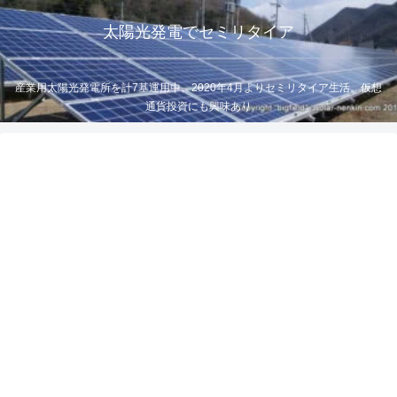
太陽光発電でセミリタイア
産業用太陽光発電所を計7基運用中。2020年4月よりセミリタイア生活。仮想
通貨投資にも興味あり