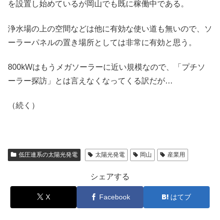
を設置し始めているが岡山でも既に稼働中である。
浄水場の上の空間などは他に有効な使い道も無いので、ソ
ーラーパネルの置き場所としては非常に有効と思う。
800kWはもうメガソーラーに近い規模なので、「プチソ
ーラー探訪」とは言えなくなってくる訳だが…
（続く）
低圧連系の太陽光発電
太陽光発電
岡山
産業用
シェアする
X
Facebook
はてブ