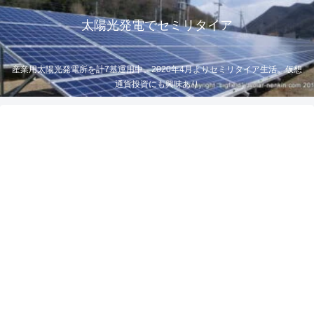
太陽光発電でセミリタイア
産業用太陽光発電所を計7基運用中。2020年4月よりセミリタイア生活。仮想
通貨投資にも興味あり