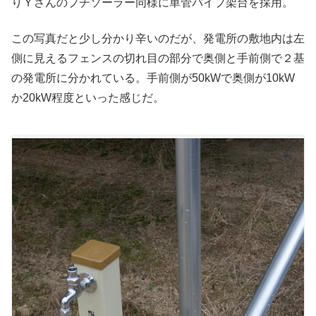
りＹさんのプチソーラー同様に単管パイプ架台を採用。
この写真だと少し分かり辛いのだが、発電所の敷地内は左
側に見えるフェンスの切れ目の部分で奥側と手前側で２基
の発電所に分かれている。手前側が50kWで奥側が10kW
か20kW程度といった感じだ。