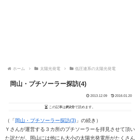
ホーム
太陽光発電
低圧連系の太陽光発電
岡山・プチソーラー探訪(4)
2013.12.09
2016.01.20
この記事は
約2分
で読めます。
（「
岡山・プチソーラー探訪(3)
」の続き）
Ｙさんが運営する３カ所のプチソーラーを拝見させて頂い
た訳だが、岡山には他にも大小の太陽光発電所がたくさん