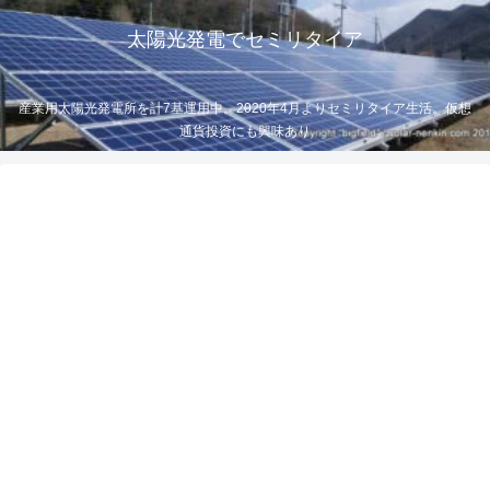
太陽光発電でセミリタイア
産業用太陽光発電所を計7基運用中。2020年4月よりセミリタイア生活。仮想
通貨投資にも興味あり