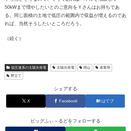
50kWまで増やしたいとのご意向をＹさんはお持ちであ
る。同じ面積の土地で低圧の範囲内で収益が増えるのであ
れば、当然そうしたいところだろう。
（続く）
低圧連系の太陽光発電
太陽光発電
岡山
産業用
野立て
シェアする
X
Facebook
はてブ
ビッグふぃ～るどをフォローする