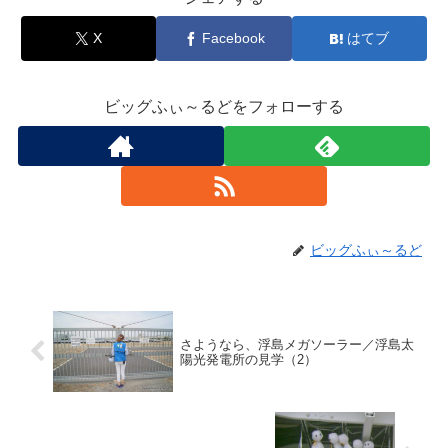
X
Facebook
はてブ
ビッグふぃ～るどをフォローする
ビッグふぃ～るど
さようなら、浮島メガソーラー／浮島太
陽光発電所の見学（2）