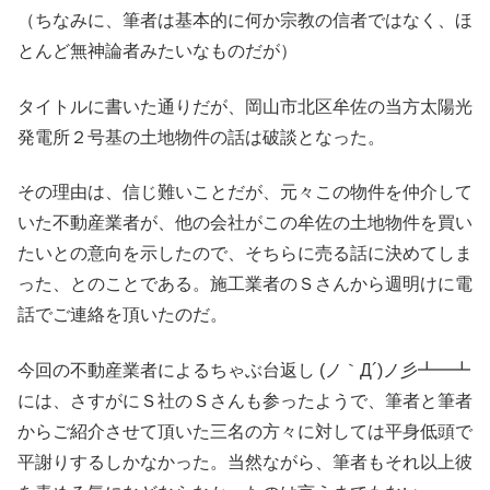
（ちなみに、筆者は基本的に何か宗教の信者ではなく、ほ
とんど無神論者みたいなものだが）
タイトルに書いた通りだが、岡山市北区牟佐の当方太陽光
発電所２号基の土地物件の話は破談となった。
その理由は、信じ難いことだが、元々この物件を仲介して
いた不動産業者が、他の会社がこの牟佐の土地物件を買い
たいとの意向を示したので、そちらに売る話に決めてしま
った、とのことである。施工業者のＳさんから週明けに電
話でご連絡を頂いたのだ。
今回の不動産業者によるちゃぶ台返し (ノ｀Д´)ノ彡┻━┻
には、さすがにＳ社のＳさんも参ったようで、筆者と筆者
からご紹介させて頂いた三名の方々に対しては平身低頭で
平謝りするしかなかった。当然ながら、筆者もそれ以上彼