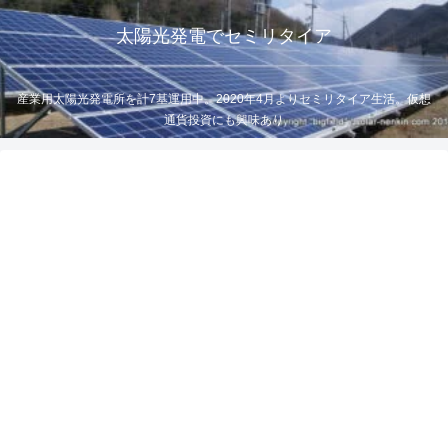
太陽光発電でセミリタイア
産業用太陽光発電所を計7基運用中。2020年4月よりセミリタイア生活。仮想
通貨投資にも興味あり