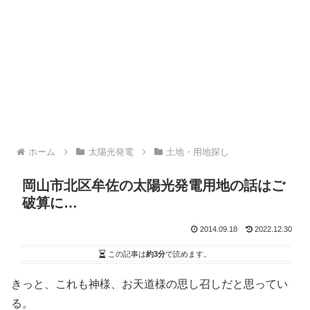
ホーム
太陽光発電
土地・用地探し
岡山市北区牟佐の太陽光発電用地の話はご
破算に…
2014.09.18
2022.12.30
この記事は
約3分
で読めます。
きっと、これも神様、お天道様の思し召しだと思ってい
る。