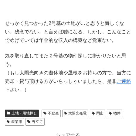
せっかく見つかった2号基の土地が…と思うと悔しくな
い、残念でない、と言えば嘘になる。しかし、こんなこと
でめげていては年金的な収入の構築など覚束ない。
気を取り直してまた２号基の物件探しに掛かりたいと思
う。
（もし太陽光向きの遊休地や屋根をお持ちの方で、当方に
売却・貸与頂ける方がいらっしゃいましたら、是非
ご連絡
下さい。）
土地・用地探し
不動産
太陽光発電
岡山
物件
産業用
野立て
シェアする