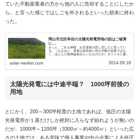
ていた不動産業者の方から他の人に売却することにしたか
ら、と言った感じではしごを外されるといった顛末に終わ
った。
岡山市北区牟佐の太陽光発電用地の話はご破算
に…
きっと、これも神様、お天道様の思し召しだと思ってい
る。（ちなみに、筆者は基本的に何か宗教の信者ではな
く、ほとんど無神論者みたいなものだが）タイトルに書い
た通りだが、岡山市北区牟佐の当方太陽光発電所２号基の
土地物件の話は破談となった。その理由...
2014.09.18
solar-nenkin.com
太陽光発電には中途半端？ 1000坪前後の
用地
とにかく、200～300坪程度の土地であれば、低圧の太陽
光発電所が１基だけしか絶対に入らなず紛れようが無いの
だが、1000坪～1200坪（3300㎡～約4000㎡）といった広
さの土地では、ある意味で個人事業や中小企業による低圧