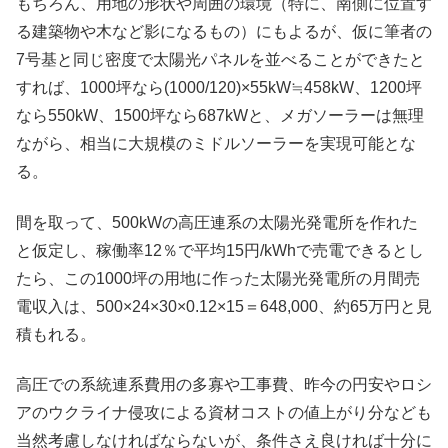
もちろん、用地の形状や周囲の環境（特に、南側に位置す
る建築物や木など影になるもの）にもよるが、仮に筆者の
7号基と同じ密度で太陽光パネルを並べることができたと
すれば、1000坪なら(1000/120)×55kW≒458kW、1200坪
なら550kW、1500坪なら687kWと、メガソーラーは無理
ながら、相当に大規模のミドルソーラーを実現可能とな
る。
間を取って、500kWの高圧連系の太陽光発電所を作れた
と仮定し、稼働率12％で平均15円/kWhで売電できるとし
たら、この1000坪の用地に作った太陽光発電所の月間売
電収入は、500×24×30×0.12×15＝648,000、約65万円と見
積もれる。
高圧での系統連系費用の多寡や工事費、昨今の円安やロシ
アのウクライナ侵攻による資材コストの値上がり分なども
当然考慮しなければならないが、条件さえ良ければ十分に