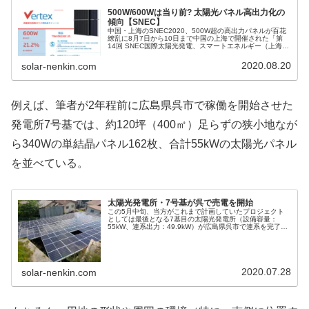
500W/600Wは当り前? 太陽光パネル高出力化の
傾向【SNEC】
中国・上海のSNEC2020、500W超の高出力パネルが百花
繚乱に8月7日から10日まで中国の上海で開催された「第
14回 SNEC国際太陽光発電、スマートエネルギー（上海）
展示フォーラム」（SNEC2020）では、多くの太陽光パネ
ルメーカー...
2020.08.20
solar-nenkin.com
例えば、筆者が2年程前に広島県呉市で稼働を開始させた
発電所7号基では、約120坪（400㎡）足らずの狭小地なが
ら340Wの単結晶パネル162枚、合計55kWの太陽光パネル
を並べている。
太陽光発電所・7号基が呉で売電を開始
この5月中旬、当方がこれまで計画していたプロジェクト
としては最後となる7基目の太陽光発電所（設備容量：
55kW、連系出力：49.9kW）が広島県呉市で連系を完了、
売電を開始した。広島県呉市で5月中旬に稼働を開始した
当方の太陽光発電所7号基そ...
2020.07.28
solar-nenkin.com