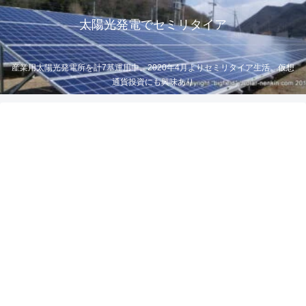
太陽光発電でセミリタイア
産業用太陽光発電所を計7基運用中。2020年4月よりセミリタイア生活。仮想
通貨投資にも興味あり