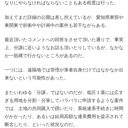
なりにやらなければならないこともある程度は行った。
加えてまだ詳細の公開は差し控えているが、愛知県東部や
東関東で折衝中や計画中の案件も若干ながらある。
最近頂いたコメントへの回答をさせて頂いた通りで、事実
上、分譲に近いようなお話も頂いたりしているが、なかな
か一筋縄で行かないところがあるのだ。
一つには、遠隔地では管理が筆者自身だけではなかなか出
来ないという可能性があった。
またいわゆる「分譲」ではないのだが、低圧１基には広す
ぎる用地を分割・分筆してバラバラに申請するような案件
では、土地の共同購入で躓いだり、系統連系手続きに時間
がかかったり、あるいは結局高額な連系費用を提示されて
断念したり、といった状況なのだ。