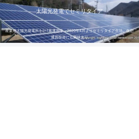
太陽光発電でセミリタイア
産業用太陽光発電所を計7基運用中。2020年4月よりセミリタイア生活。仮想
通貨投資にも興味あり