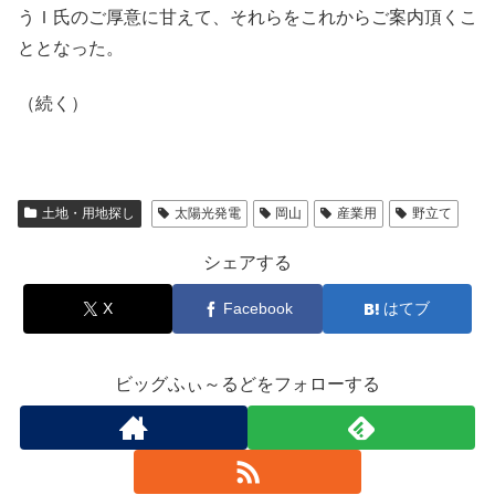
うＩ氏のご厚意に甘えて、それらをこれからご案内頂くこ
ととなった。
（続く）
土地・用地探し
太陽光発電
岡山
産業用
野立て
シェアする
X
Facebook
はてブ
ビッグふぃ～るどをフォローする