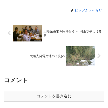
ビッグふぃ～るど
太陽光発電を語り合う ～ 岡山プチしげる
会
太陽光発電用地の下見(2)
コメント
コメントを書き込む