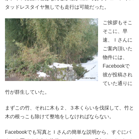
タッドレスタイヤ無しでも走行は可能だった。
ご挨拶もそこ
そこに、早
速、Ｉさんに
ご案内頂いた
物件には、
Facebookで
彼が投稿され
ていた通りに
竹が群生していた。
まずこの竹、それに木も２、３本くらいを伐採して、竹と
木の根っこも除けて整地をしなければならない。
Facebookでも写真とＩさんの簡単な説明から、すぐにパ