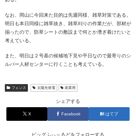
なお、岡山に今回来た目的は先週同様、雑草対策である。
明日も本日同様に雑草抜き、雑草刈りの作業だが、部材が
揃ったので、防草シートの敷設まで何とか漕ぎ着けたいと
考えている。
また、明日は２号基の候補地下見や平日なので最寄りのシ
ルバー人材センターに行くことも考えている。
フェンス
太陽光発電
産業用
シェアする
X
Facebook
はてブ
ビッグふぃ～るどをフォローする