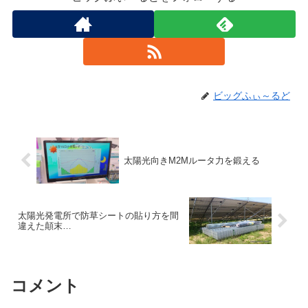
ビッグふぃ～るど
太陽光向きM2Mルータ力を鍛える
太陽光発電所で防草シートの貼り方を間
違えた顛末…
コメント