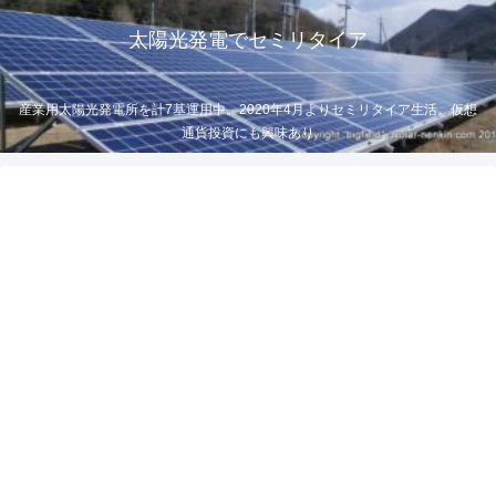
太陽光発電でセミリタイア
産業用太陽光発電所を計7基運用中。2020年4月よりセミリタイア生活。仮想
通貨投資にも興味あり