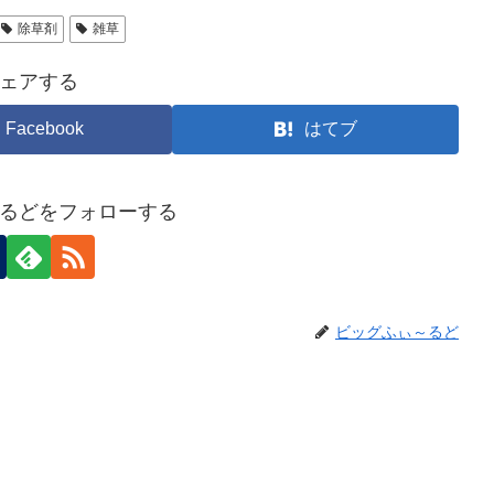
除草剤
雑草
ェアする
Facebook
はてブ
るどをフォローする
ビッグふぃ～るど