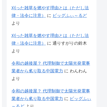
刈った雑草を燃やす理由とは（ただし法
律・法令に注意）
に
ビッグふぃ～るど
より
刈った雑草を燃やす理由とは（ただし法
律・法令に注意）
に
通りすがりの鈴木
より
令和の越後屋？ 代理制御で太陽光発電事
業者から毟り取る中国電力
に
わんわん
より
令和の越後屋？ 代理制御で太陽光発電事
業者から毟り取る中国電力
に
ビッグふぃ
～るど
より