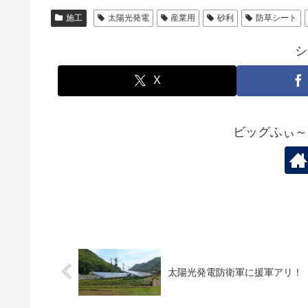
施工
太陽光発電
産業用
砂利
防草シート
シ
X
ビッグふぃ～
太陽光発電防衛軍に援軍アリ！