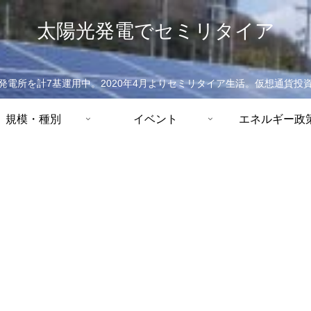
太陽光発電でセミリタイア
発電所を計7基運用中。2020年4月よりセミリタイア生活。仮想通貨投
規模・種別
イベント
エネルギー政