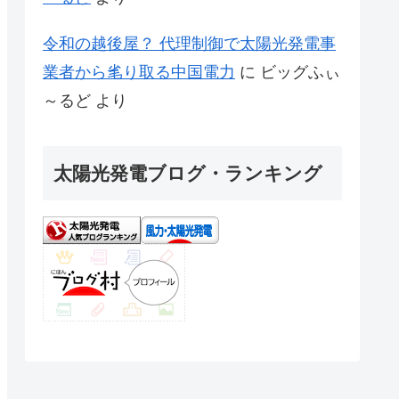
令和の越後屋？ 代理制御で太陽光発電事
業者から毟り取る中国電力
に
ビッグふぃ
～るど
より
太陽光発電ブログ・ランキング