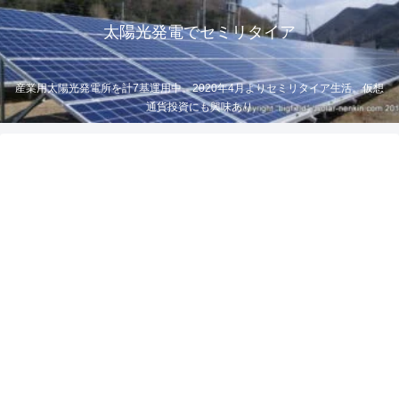
太陽光発電でセミリタイア
産業用太陽光発電所を計7基運用中。2020年4月よりセミリタイア生活。仮想
通貨投資にも興味あり