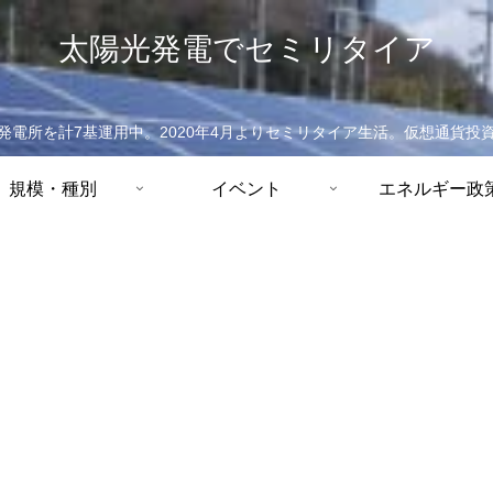
太陽光発電でセミリタイア
発電所を計7基運用中。2020年4月よりセミリタイア生活。仮想通貨投
規模・種別
イベント
エネルギー政