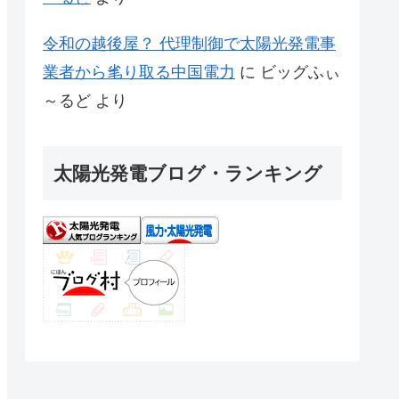
令和の越後屋？ 代理制御で太陽光発電事
業者から毟り取る中国電力
に
ビッグふぃ
～るど
より
太陽光発電ブログ・ランキング