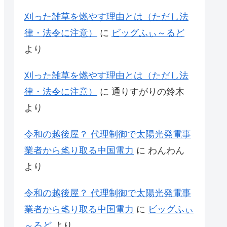
刈った雑草を燃やす理由とは（ただし法
律・法令に注意）
に
ビッグふぃ～るど
より
刈った雑草を燃やす理由とは（ただし法
律・法令に注意）
に
通りすがりの鈴木
より
令和の越後屋？ 代理制御で太陽光発電事
業者から毟り取る中国電力
に
わんわん
より
令和の越後屋？ 代理制御で太陽光発電事
業者から毟り取る中国電力
に
ビッグふぃ
～るど
より