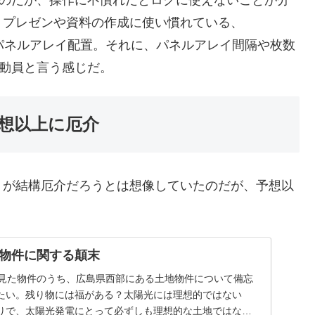
ったのだが、操作に不慣れだとロクに使えないことが分
、プレゼンや資料の作成に使い慣れている、
覚のパネルアレイ配置。それに、パネルアレイ間隔や枚数
を総動員と言う感じだ。
想以上に厄介
トが結構厄介だろうとは想像していたのだが、予想以
物件に関する顛末
に見た物件のうち、広島県西部にある土地物件について備忘
たい。残り物には福がある？太陽光には理想的ではない
りで、太陽光発電にとって必ずしも理想的な土地ではない