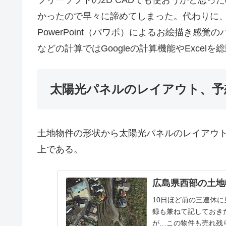
フリーソフトの2D CADでも使おうかと思
かったので早々に諦めてしまった。代わりに
PowerPoint（パワポ）によるお絵描き感
などの計算ではGoogleの計算機能やExcel
太陽光パネルのレイアウト、予
土地物件の形状から太陽光パネルのレイアウ
上である。
広島県西部の土地
10日ほど前の三連休
録も兼ねて記しておき
が…この物件も売れ残