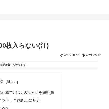
0枚入らない(汗)
2015.08.14
2021.05.20
は
約3分
で読めます。
次
計算でパワポやExcelを総動員
アウト、予想以上に厄介
いる？