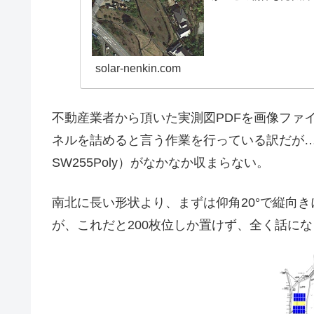
のだが、この際、あまり贅
solar-nenkin.com
不動産業者から頂いた実測図PDFを画像ファ
ネルを詰めると言う作業を行っている訳だが…300枚の
SW255Poly）がなかなか収まらない。
南北に長い形状より、まずは仰角20°で縦向
が、これだと200枚位しか置けず、全く話に