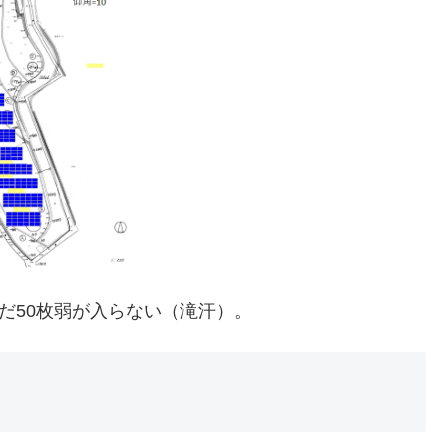
だ50枚弱が入らない（滝汗）。