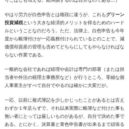
りこぼしも増える。結局損するのは自分なのである…）
やはり労力が白色申告とは格段に違うが、これも
グリーン
投資減税
という大きな経済的メリットを得るためのハード
ルということなのだろう。ただ、法律上、白色申告も今年
度から帳簿付けが一応義務付けられているとのことで、減
価償却資産の管理も含めてどちらにしてもやらなければな
らない作業である。
一般的な会社であれば経理や会計は専門の部署（または担
当者や外注の税理士事務所など）が行うところ、零細な個
人事業主がすべて自分でやるのは確かに大変だが。
一応、以前に複式簿記を少しかじったことがあるとは言え
わずか１年足らずで、それ以来実際に帳簿など付けた事も
無い者にとっては厳しいものがあるが、自分で決めた事で
ある。とにかく、決算書と青色申告書が出来るまで頑張る