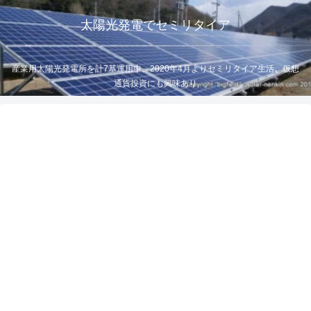
太陽光発電でセミリタイア
産業用太陽光発電所を計7基運用中。2020年4月よりセミリタイア生活。仮想
通貨投資にも興味あり