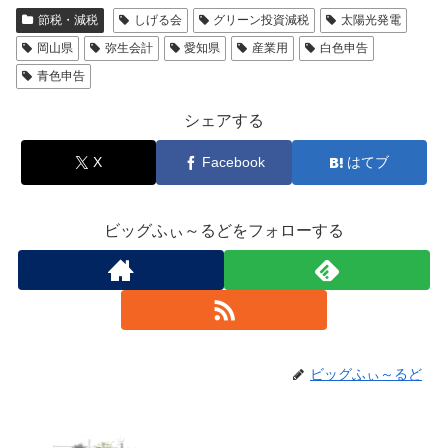
節税・減税
しげる会
グリーン投資減税
太陽光発電
岡山県
弥生会計
愛知県
産業用
白色申告
青色申告
シェアする
X
Facebook
はてブ
ビッグふぃ～るどをフォローする
ビッグふぃ～るど