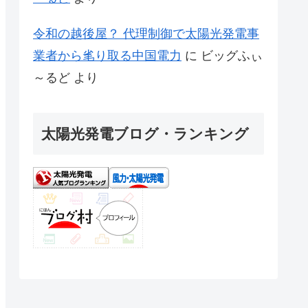
令和の越後屋？ 代理制御で太陽光発電事
業者から毟り取る中国電力
に
ビッグふぃ
～るど
より
太陽光発電ブログ・ランキング