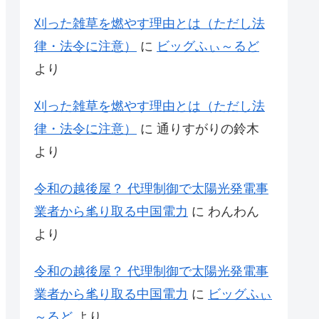
刈った雑草を燃やす理由とは（ただし法
律・法令に注意）
に
ビッグふぃ～るど
より
刈った雑草を燃やす理由とは（ただし法
律・法令に注意）
に
通りすがりの鈴木
より
令和の越後屋？ 代理制御で太陽光発電事
業者から毟り取る中国電力
に
わんわん
より
令和の越後屋？ 代理制御で太陽光発電事
業者から毟り取る中国電力
に
ビッグふぃ
～るど
より