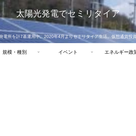
太陽光発電でセミリタイア
発電所を計7基運用中。2020年4月よりセミリタイア生活。仮想通貨投
規模・種別
イベント
エネルギー政