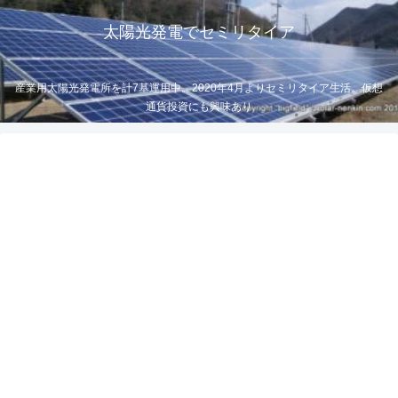
太陽光発電でセミリタイア
産業用太陽光発電所を計7基運用中。2020年4月よりセミリタイア生活。仮想
通貨投資にも興味あり