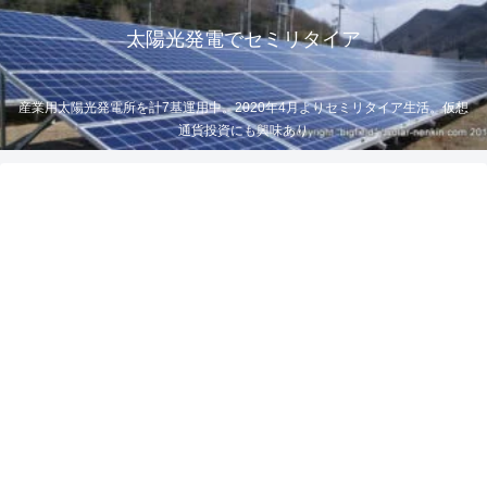
太陽光発電でセミリタイア
産業用太陽光発電所を計7基運用中。2020年4月よりセミリタイア生活。仮想
通貨投資にも興味あり