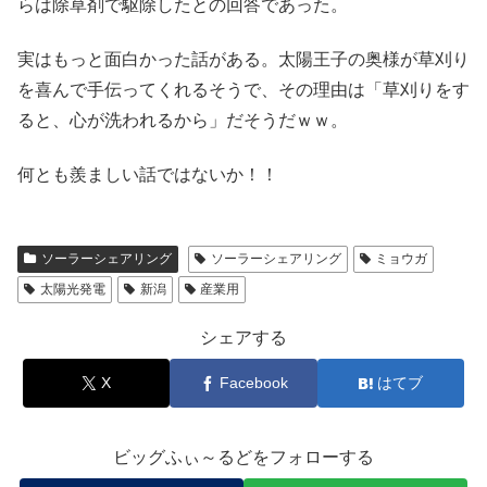
らは除草剤で駆除したとの回答であった。
実はもっと面白かった話がある。太陽王子の奥様が草刈り
を喜んで手伝ってくれるそうで、その理由は「草刈りをす
ると、心が洗われるから」だそうだｗｗ。
何とも羨ましい話ではないか！！
ソーラーシェアリング
ソーラーシェアリング
ミョウガ
太陽光発電
新潟
産業用
シェアする
X
Facebook
はてブ
ビッグふぃ～るどをフォローする