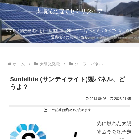
太陽光発電でセミリタイア
産業用太陽光発電所を計7基運用中。2020年4月よりセミリタイア生活。仮想
通貨投資にも興味あり
ホーム
太陽光発電
ソーラーパネル
Suntellite (サンティライト)製パネル、ど
うよ？
2013.09.08
2023.01.05
この記事は
約3分
で読めます。
先に触れた太陽
光ムラ公認予定