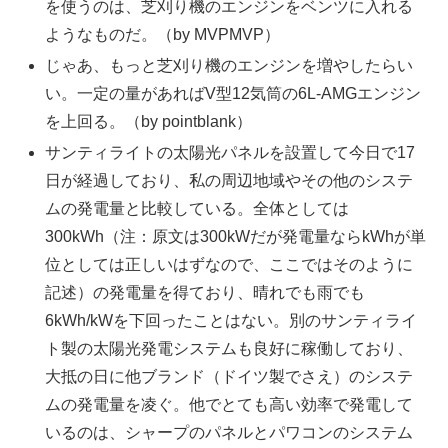
を使うのは、芝刈り機のエンジンをベンツに入れる
ようなものだ。（by MVPMVP）
じゃあ、もっと芝刈り機のエンジンを増やしたらい
い。一定の量があればV型12気筒の6L-AMGエンジン
を上回る。（by pointblank）
サンティライトの太陽光パネルを設置して今日で17
日が経過しており、私の周辺地域やその他のシステ
ムの発電量と比較している。全体としては
300kWh（注：原文は300kWだが発電量ならkWhが単
位としては正しいはずなので、ここではそのように
記述）の発電量を得ており、晴れでも雨でも
6kWh/kWを下回ったことはない。別のサンティライ
ト製の太陽光発電システムも良好に稼働しており、
大抵の日に他ブランド（ドイツ製でさえ）のシステ
ムの発電量を凌ぐ。他でとても高い効率で発電して
いるのは、シャープのパネルとパワコンのシステム