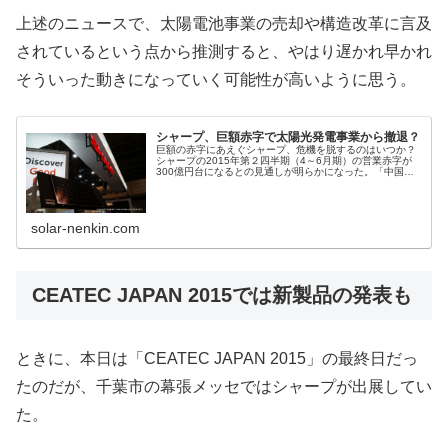
上述のニュースで、太陽電池事業の売却や構造改革に言及
されているという点から推測すると、やはり遅かれ早かれ
そういった動きになっていく可能性が高いように思う。
シャープ、巨額赤字で太陽光発電事業から撤退？
巨額の赤字にあえぐシャープ、危機を脱するのはいつか？
シャープの2015年第２四半期（4～6月期）の営業赤字が
300億円台になるとの見通しが明らかになった。「中国の
スマホ向け液晶パネルの需要が低迷」したのが直接の原因
という。シャープの主力事業...
solar-nenkin.com
CEATEC JAPAN 2015では新製品の発表も
ときに、本日は「CEATEC JAPAN 2015」の最終日だっ
たのだが、千葉市の幕張メッセではシャープが出展してい
た。