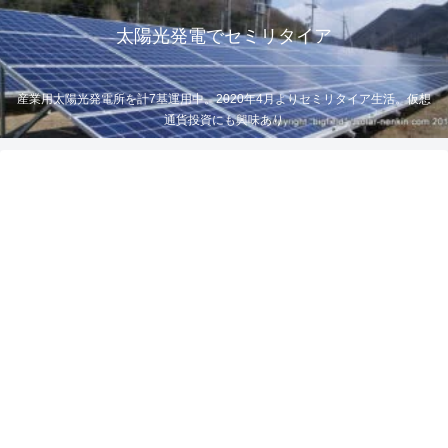
太陽光発電でセミリタイア
産業用太陽光発電所を計7基運用中。2020年4月よりセミリタイア生活。仮想
通貨投資にも興味あり