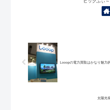
ビッグふぃ～
Looopの電力買取はかなり魅力
太陽光