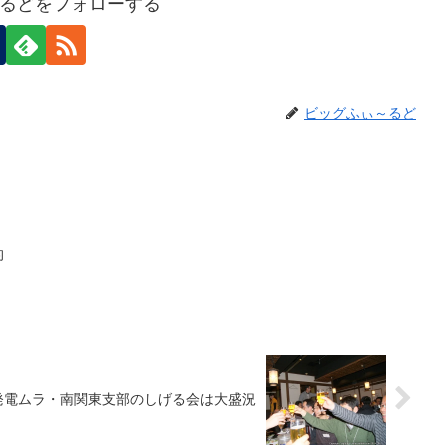
るどをフォローする
ビッグふぃ～るど
的
発電ムラ・南関東支部のしげる会は大盛況