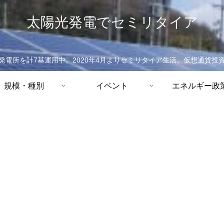
太陽光発電でセミリタイア
発電所を計7基運用中。2020年4月よりセミリタイア生活。仮想通貨投
規模・種別
イベント
エネルギー政