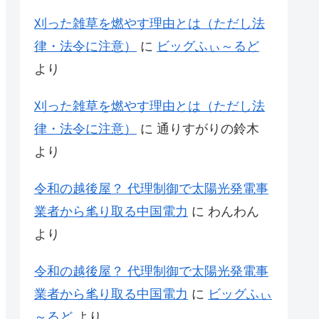
刈った雑草を燃やす理由とは（ただし法
律・法令に注意）
に
ビッグふぃ～るど
より
刈った雑草を燃やす理由とは（ただし法
律・法令に注意）
に
通りすがりの鈴木
より
令和の越後屋？ 代理制御で太陽光発電事
業者から毟り取る中国電力
に
わんわん
より
令和の越後屋？ 代理制御で太陽光発電事
業者から毟り取る中国電力
に
ビッグふぃ
～るど
より