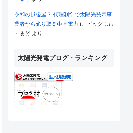
令和の越後屋？ 代理制御で太陽光発電事
業者から毟り取る中国電力
に
ビッグふぃ
～るど
より
太陽光発電ブログ・ランキング