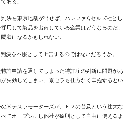
うである。
う判決を東京地裁が出せば、ハンファＱセルズ社とし
を採用して製品を出荷している企業はどうなるのだ、
一悶着になるかもしれない。
は判決を不服として上告するのではないだろうか。
た特許申請を通してしまった特許庁の判断に問題があ
力が失効してしまい、京セラも仕方なく辛抱するとい
。
ーの米テスラモーターズが、ＥＶの普及という壮大な
すべてオープンにし他社が原則として自由に使えるよ