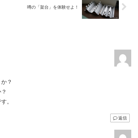
噂の「架台」を体験せよ！
うか？
か？
です。
返信