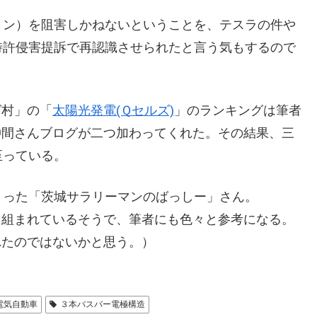
ョン）を阻害しかねないということを、テスラの件や
特許侵害提訴で再認識させられたと言う気もするので
グ村」の「
太陽光発電(Ｑセルズ)
」のランキングは筆者
仲間さんブログが二つ加わってくれた。その結果、三
至っている。
さった「茨城サラリーマンのばっしー」さん。
取り組まれているそうで、筆者にも色々と参考になる。
れたのではないかと思う。）
電気自動車
３本バスバー電極構造