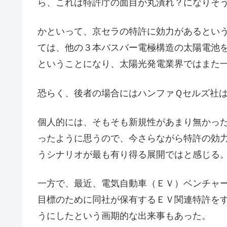
ら、これは特許庁の面目が丸潰れ？になりそ
かといって、京セラの特許に効力があるとい
ては、他の３本バスバー電極構造の太陽電池
ということになり、太陽光発電業界ではまた
恐らく、後者の場合にはハンファＱセルズ社
個人的には、そもそも新規性があまり無かっ
ったように思うので、今さらながら特許の効
うシナリオが最も有り得る展開ではと感じる
一方で、最近、電気自動車（ＥＶ）ベンチャ
目標のために同社が保有するＥＶ関連特許を
うにしたという画期的な出来事もあった。