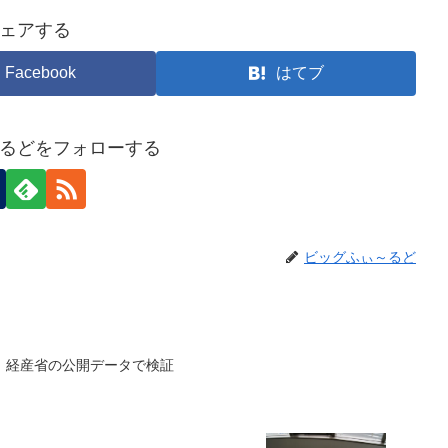
ェアする
Facebook
はてブ
るどをフォローする
ビッグふぃ～るど
 経産省の公開データで検証