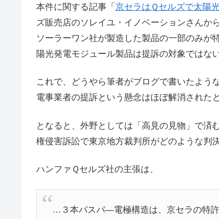
本件に関する記事「
京セラはＱセルズで太陽
ズ販売店のソレイユ・イノベーションさんか
ソーラーワン社が製造した製品の一部のみが
陽光発電モジュール製品は提訴の対象ではな
これで、どうやら筆者がブログで書いたよう
電事業者の提訴という懸念はほぼ解消された
となると、外野としては「高見の見物」で済
権侵害訴訟で東京地方裁判所がどのような判
ハンファＱセルズ社の主張は、
…３本バスパ―電極構造は、京セラの特