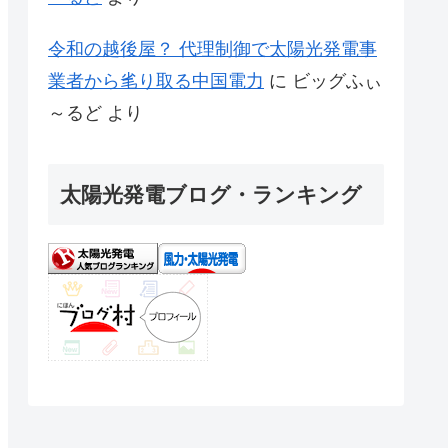
令和の越後屋？ 代理制御で太陽光発電事
業者から毟り取る中国電力
に
ビッグふぃ
～るど
より
太陽光発電ブログ・ランキング