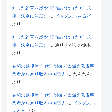
刈った雑草を燃やす理由とは（ただし法
律・法令に注意）
に
ビッグふぃ～るど
より
刈った雑草を燃やす理由とは（ただし法
律・法令に注意）
に
通りすがりの鈴木
より
令和の越後屋？ 代理制御で太陽光発電事
業者から毟り取る中国電力
に
わんわん
より
令和の越後屋？ 代理制御で太陽光発電事
業者から毟り取る中国電力
に
ビッグふぃ
～るど
より