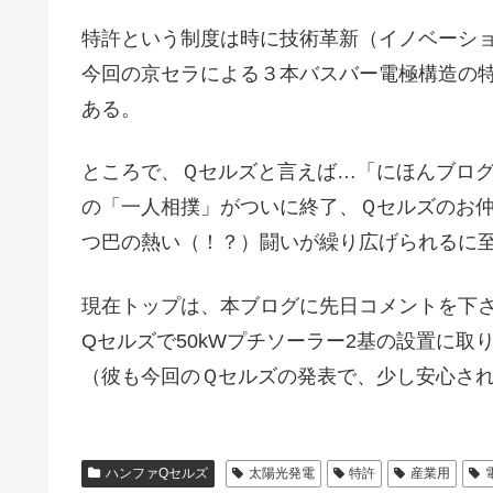
特許という制度は時に技術革新（イノベーシ
今回の京セラによる３本バスバー電極構造の
ある。
ところで、Ｑセルズと言えば…「にほんブロ
の「一人相撲」がついに終了、Ｑセルズのお
つ巴の熱い（！？）闘いが繰り広げられるに
現在トップは、本ブログに先日コメントを下
Qセルズで50kWプチソーラー2基の設置に
（彼も今回のＱセルズの発表で、少し安心さ
ハンファQセルズ
太陽光発電
特許
産業用