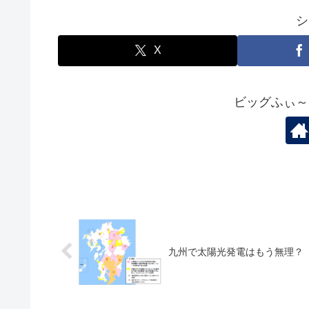
シ
X
ビッグふぃ～
九州で太陽光発電はもう無理？