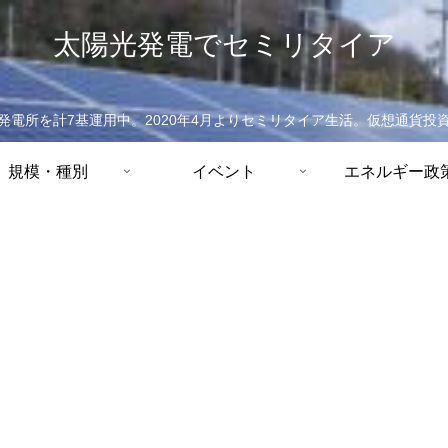
太陽光発電でセミリタイア
発電所を計7基運用中。2020年4月よりセミリタイア生活。仮想通貨投
規模・種別
イベント
エネルギー政