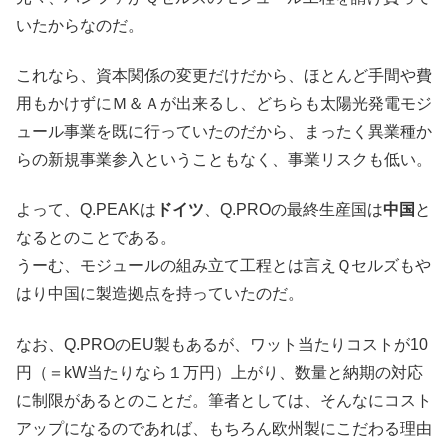
いたからなのだ。
これなら、資本関係の変更だけだから、ほとんど手間や費
用もかけずにＭ＆Ａが出来るし、どちらも太陽光発電モジ
ュール事業を既に行っていたのだから、まったく異業種か
らの新規事業参入ということもなく、事業リスクも低い。
よって、Q.PEAKは
ドイツ
、Q.PROの最終生産国は
中国
と
なるとのことである。
うーむ、モジュールの組み立て工程とは言えＱセルズもや
はり中国に製造拠点を持っていたのだ。
なお、Q.PROのEU製もあるが、ワット当たりコストが10
円（＝kW当たりなら１万円）上がり、数量と納期の対応
に制限があるとのことだ。筆者としては、そんなにコスト
アップになるのであれば、もちろん欧州製にこだわる理由