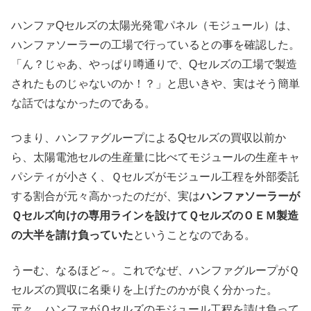
ハンファQセルズの太陽光発電パネル（モジュール）は、
ハンファソーラーの工場で行っているとの事を確認した。
「ん？じゃあ、やっぱり噂通りで、Qセルズの工場で製造
されたものじゃないのか！？」と思いきや、実はそう簡単
な話ではなかったのである。
つまり、ハンファグループによるQセルズの買収以前か
ら、太陽電池セルの生産量に比べてモジュールの生産キャ
パシティが小さく、Ｑセルズがモジュール工程を外部委託
する割合が元々高かったのだが、実は
ハンファソーラーが
Ｑセルズ向けの専用ラインを設けてＱセルズのＯＥＭ製造
の大半を請け負っていた
ということなのである。
うーむ、なるほど～。これでなぜ、ハンファグループがＱ
セルズの買収に名乗りを上げたのかが良く分かった。
元々、ハンファがＱセルズのモジュール工程を請け負って