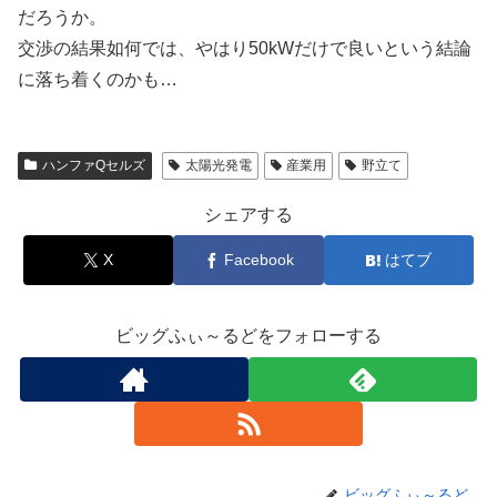
だろうか。
交渉の結果如何では、やはり50kWだけで良いという結論
に落ち着くのかも…
ハンファQセルズ
太陽光発電
産業用
野立て
シェアする
X
Facebook
はてブ
ビッグふぃ～るどをフォローする
ビッグふぃ～るど