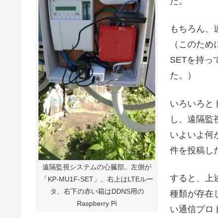
た。
もちろん、
（このために
SETを持
た。）
いろいろと
し、遠隔監
いよいよ何
件を投稿し
遠隔監視システムの心臓部。左側が
すると、上述
「KP-MU1F-SET」、右上はLTEルー
タ、右下の赤い箱はDDNS用の
種類が存在
Raspberry Pi
い通信プロ