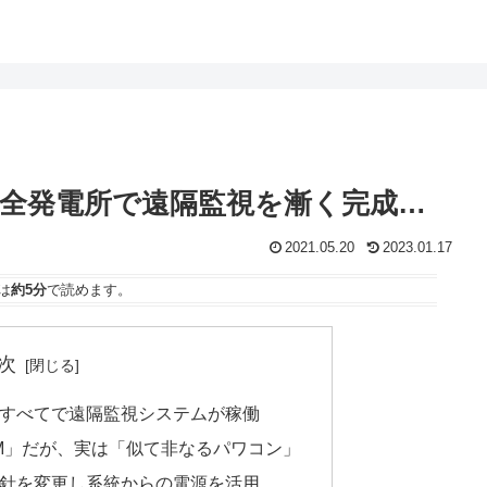
稼働、全発電所で遠隔監視を漸く完成…
2021.05.20
2023.01.17
は
約5分
で読めます。
次
すべてで遠隔監視システムが稼働
5M」だが、実は「似て非なるパワコン」
針を変更し系統からの電源を活用…