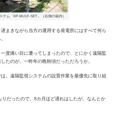
テム「KP-MU1F-SET」（右側の箱内）
、遅まきながら当方の運用する発電所にはすべて何ら
る。
り一度痛い目に遭ってしまったので、とにかく遠隔監
起したのが、一昨年の晩秋頃だっただろうか。
では、遠隔監視システムの設置作業を最優先に取り組
つもりだったので、5カ月ほど遅れはしたが、なんとか