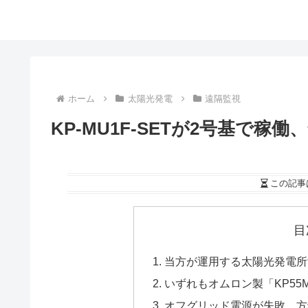
ホーム
太陽光発電
遠隔監視
KP-MU1F-SETが2号基で
この記事
目
当方が運用する太陽光発電所
いずれもオムロン製「KP5
オフグリッド電源が失敗、方