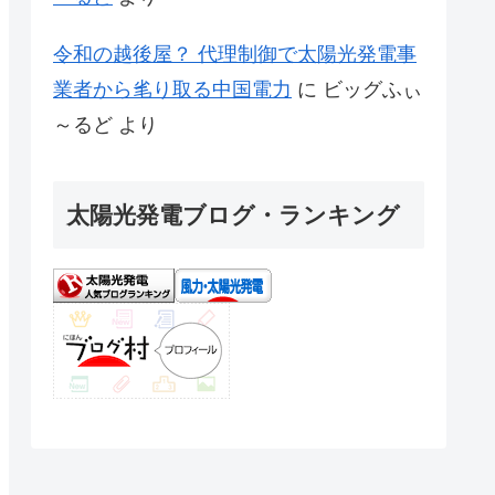
令和の越後屋？ 代理制御で太陽光発電事
業者から毟り取る中国電力
に
ビッグふぃ
～るど
より
太陽光発電ブログ・ランキング