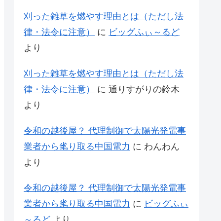
刈った雑草を燃やす理由とは（ただし法
律・法令に注意）
に
ビッグふぃ～るど
より
刈った雑草を燃やす理由とは（ただし法
律・法令に注意）
に
通りすがりの鈴木
より
令和の越後屋？ 代理制御で太陽光発電事
業者から毟り取る中国電力
に
わんわん
より
令和の越後屋？ 代理制御で太陽光発電事
業者から毟り取る中国電力
に
ビッグふぃ
～るど
より