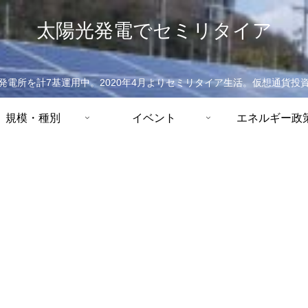
太陽光発電でセミリタイア
発電所を計7基運用中。2020年4月よりセミリタイア生活。仮想通貨投
規模・種別
イベント
エネルギー政