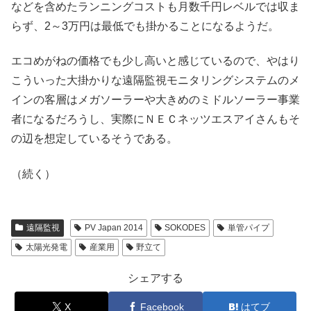
などを含めたランニングコストも月数千円レベルでは収ま
らず、2～3万円は最低でも掛かることになるようだ。
エコめがねの価格でも少し高いと感じているので、やはり
こういった大掛かりな遠隔監視モニタリングシステムのメ
インの客層はメガソーラーや大きめのミドルソーラー事業
者になるだろうし、実際にＮＥＣネッツエスアイさんもそ
の辺を想定しているそうである。
（続く）
遠隔監視
PV Japan 2014
SOKODES
単管パイプ
太陽光発電
産業用
野立て
シェアする
X
Facebook
はてブ