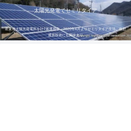
太陽光発電でセミリタイア
産業用太陽光発電所を計7基運用中。2020年4月よりセミリタイア生活。仮想
通貨投資にも興味あり