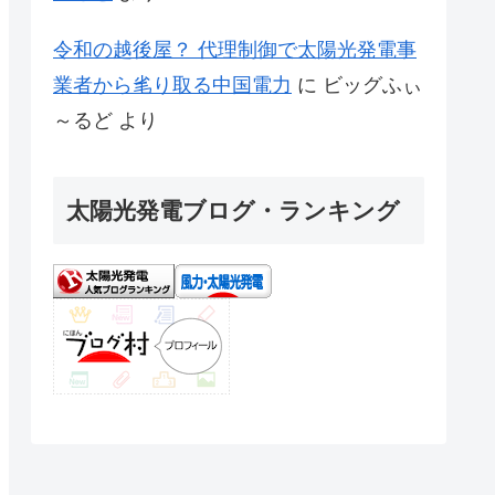
令和の越後屋？ 代理制御で太陽光発電事
業者から毟り取る中国電力
に
ビッグふぃ
～るど
より
太陽光発電ブログ・ランキング