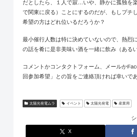
だとしたら、１人で寂…いや、静かに孤独を
で関東に戻る）ことにするのだが、もしプチ
希望の方はどれ位いるだろうか？
最小催行人数は特に決めていないので、熱烈
の話を肴に是非美味い酒を一緒に飲み（ある
コメントかコンタクトフォーム、メールかFaceb
回参加希望」との旨をご連絡頂ければ幸いで
太陽光発電ムラ
イベント
太陽光発電
産業用
シ
X