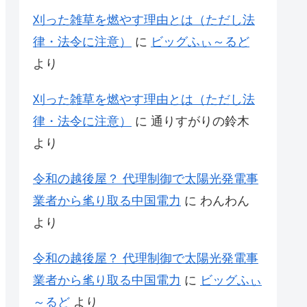
刈った雑草を燃やす理由とは（ただし法
律・法令に注意）
に
ビッグふぃ～るど
より
刈った雑草を燃やす理由とは（ただし法
律・法令に注意）
に
通りすがりの鈴木
より
令和の越後屋？ 代理制御で太陽光発電事
業者から毟り取る中国電力
に
わんわん
より
令和の越後屋？ 代理制御で太陽光発電事
業者から毟り取る中国電力
に
ビッグふぃ
～るど
より