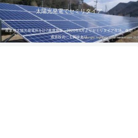
太陽光発電でセミリタイア
産業用太陽光発電所を計7基運用中。2020年4月よりセミリタイア生活。仮想
通貨投資にも興味あり