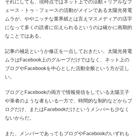
それにしても、現時点ではネット上での活動＋リアルなフ
ェース・トゥ・フェースの活動がメインである太陽光発電
ムラが、ややニッチな業界紙とは言えマスメディアの活字
になって多くの読者に伝えられるというのは確かに画期的
なことではある。
記事の補足というか修正を一点しておきたい。太陽光発電
ムラはFacebook上のグループだけではなく、ネット上の
ブログやFacebookを中心とした活動全般という方が正し
い。
ブログとFacebookの両方で情報発信をしている太陽王子
や筆者のような者もいる一方で、時間的な制約などからブ
ログだけ、またはFacebookだけというメンバーも少なく
ないからだ。
また、メンバーであってもブログやFacebookのいずれも