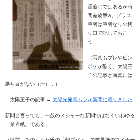
番煎じではあるが時
間差攻撃w、プラス
筆者は筆者なりの切
り口で記しておこ
う。
（写真もブレやピン
ボケが酷く、太陽王
子の記事と写真には
勝ち目がない（汗）…）
太陽王子の記事 →
太陽光発電ムラが新聞に載りました
新聞と言っても、一般のメジャーな新聞ではなくいわゆる
「業界紙」である。
（以前、みのもんた氏の「朝ズバッ」で業界紙のマイナー