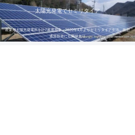
太陽光発電でセミリタイア
産業用太陽光発電所を計7基運用中。2020年4月よりセミリタイア生活。仮想
通貨投資にも興味あり