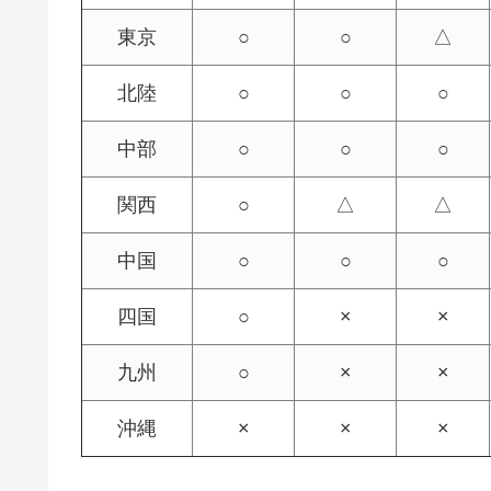
東京
○
○
△
北陸
○
○
○
中部
○
○
○
関西
○
△
△
中国
○
○
○
四国
○
×
×
九州
○
×
×
沖縄
×
×
×