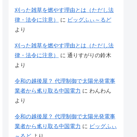
刈った雑草を燃やす理由とは（ただし法
律・法令に注意）
に
ビッグふぃ～るど
より
刈った雑草を燃やす理由とは（ただし法
律・法令に注意）
に
通りすがりの鈴木
より
令和の越後屋？ 代理制御で太陽光発電事
業者から毟り取る中国電力
に
わんわん
より
令和の越後屋？ 代理制御で太陽光発電事
業者から毟り取る中国電力
に
ビッグふぃ
～るど
より