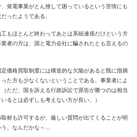
で、発電事業がとん挫して困っているという苦情にも
況だったようである。
施工もほとんど終わってあとは系統連係だけという方
事業者の方は、国と電力会社に騙されたとも言えるの
固定価格買取制度には構造的な欠陥があると既に指摘
まった方も少なくないということである。事業者によ
。（ただ、国を訴える行政訴訟で原告が勝つのは相当
ているとは必ずしも考えない方が良い。）
の取材も許可するが、厳しい質問が出てくることが明
いう。なんだかな～…