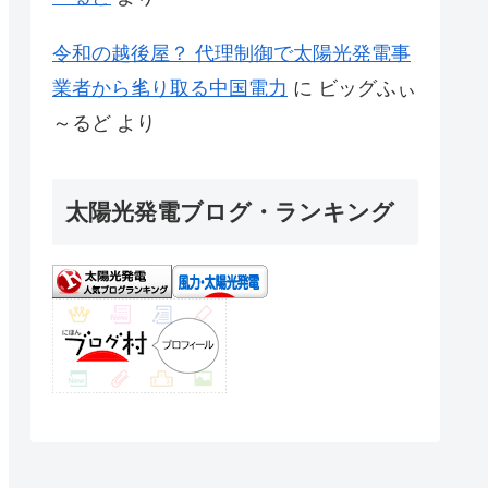
令和の越後屋？ 代理制御で太陽光発電事
業者から毟り取る中国電力
に
ビッグふぃ
～るど
より
太陽光発電ブログ・ランキング