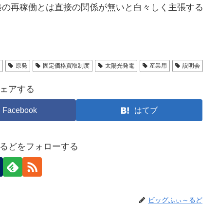
発の再稼働とは直接の関係が無いと白々しく主張する
働
原発
固定価格買取制度
太陽光発電
産業用
説明会
ェアする
Facebook
はてブ
るどをフォローする
ビッグふぃ～るど