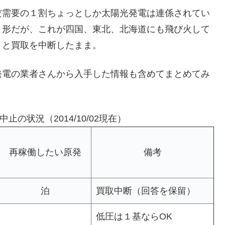
だ需要の１割ちょっとしか太陽光発電は連係されてい
う形だが、これが四国、東北、北海道にも飛び火して
りと買取を中断したまま。
発電の業者さんから入手した情報も含めてまとめてみ
の状況（2014/10/02現在）
再稼働したい原発
備考
泊
買取中断（回答を保留）
低圧は１基ならOK