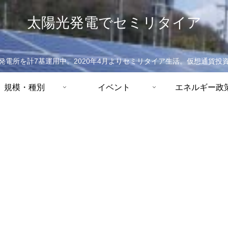
太陽光発電でセミリタイア
発電所を計7基運用中。2020年4月よりセミリタイア生活。仮想通貨投
規模・種別
イベント
エネルギー政