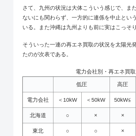
さて、九州の状況は大体こういう感じで、ま
ないにも関わらず、一方的に連係を中止とい
いる。また沖縄は九州よりも前に実はこっそ
そういった一連の再エネ買取の状況を太陽光
たのが次表である。
電力会社別・再エネ買取中止
低圧
高圧
電力会社
＜10kW
＜50kW
50kW≦
北海道
○
×
×
東北
○
○
×