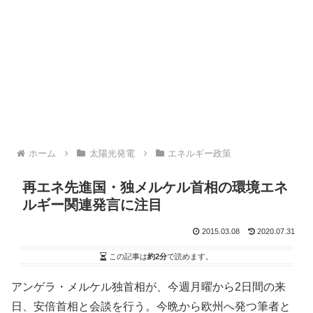
ホーム
太陽光発電
エネルギー政策
再エネ先進国・独メルケル首相の環境エネ
ルギー関連発言に注目
2015.03.08
2020.07.31
この記事は
約2分
で読めます。
アンゲラ・メルケル独首相が、今週月曜から2日間の来
日、安倍首相と会談を行う。今晩から欧州へ発つ筆者と