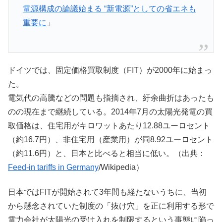
電源構成の論議始まる “新電源”としての省エネも
重要に
」
ドイツでは、固定価格買取制度（FIT）が2000年に始まっ
た。
電気代の高騰などの問題も指摘され、紆余曲折はあったも
のの現在まで継続している。2014年7月の太陽光発電の買
取価格は、住宅用がキロワットあたり12.88ユーロセント
（約16.7円）、非住宅用（産業用）が同8.92ユーロセント
（約11.6円）と、日本と比べると相当に低い。（出典：
Feed-in tariffs in Germany
/Wikipedia）
日本ではFITが開始されて3年間も経たないうちに、当初
から懸念されていた制度の「抜け穴」を正に利用する形で
電力会社が太陽光の受け入れを制限するという事態に陥っ