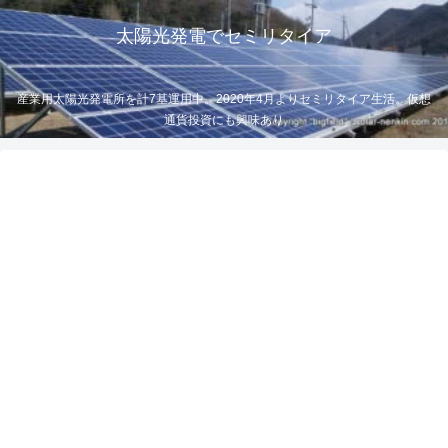
太陽光発電でセミリタイア
産業用太陽光発電所を計7基運用中。2020年4月よりセミリタイア生活。仮想
通貨投資にも興味あり