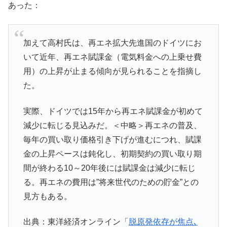
あった：
加えて高村氏は、再エネ拡大先進国のドイツにお
いて近年、再エネ賦課金（電気料金への上乗せ費
用）の上昇が止まる傾向が見られることを指摘し
た。
実際、ドイツでは15年から再エネ賦課金が初めて
減少に転じる見込みだ。＜中略＞再エネの普及、
毎年の買い取り価格引き下げが進むにつれ、賦課
金の上昇ペースは鈍化し、初期契約の買い取り期
間が終わる10～20年後には賦課金は減少に転じ
る。再エネの費用は”将来世代のための貯金”との
見方もある。
出典：東洋経済オンライン「
脱原発依存が焦点､