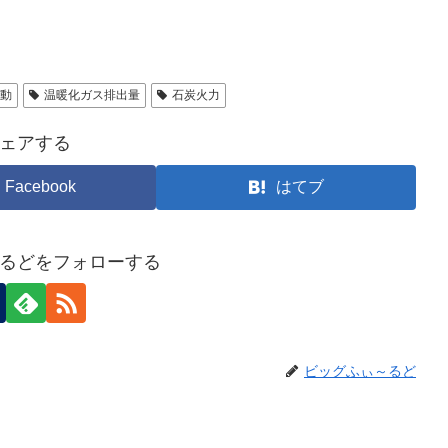
動
温暖化ガス排出量
石炭火力
ェアする
Facebook
はてブ
るどをフォローする
ビッグふぃ～るど