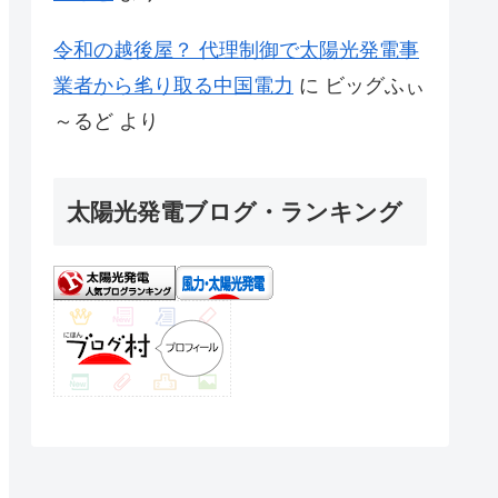
令和の越後屋？ 代理制御で太陽光発電事
業者から毟り取る中国電力
に
ビッグふぃ
～るど
より
太陽光発電ブログ・ランキング