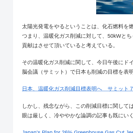
太陽光発電をやるということは、化石燃料を
つまり、温暖化ガス削減に対して、50kWと
貢献はさせて頂いていると考えている。
その温暖化ガス削減に関して、今日午後にドイ
脳会議（サミット）で日本も削減の目標を表
日本、温暖化ガス削減目標表明へ サミット
しかし、残念ながら、この削減目標に関して
眼は厳しく、冷ややかな論調の記事も既にい
Japan’s Plan for 26% Greenhouse Gas Cut Jee