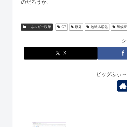
のだろうか。
エネルギー政策
G7
原発
地球温暖化
気候変
シ
X
ビッグふぃ～