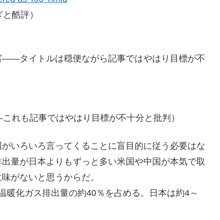
ぎと酷評）
露――タイトルは穏便ながら記事ではやはり目標が不
―これも記事ではやはり目標が不十分と批判）
国がいろいろ言ってくることに盲目的に従う必要はな
排出量が日本よりもずっと多い米国や中国が本気で取
意味がないと思うからだ。
温暖化ガス排出量の約40％を占める。日本は約4～