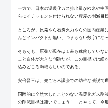
一方で、日本の温暖化ガス排出量が欧米や中
らにイチャモンを付けられない程度の削減目
ところが、原発やら石炭火力やらの国内産業
んどインパクトが無い、つまらない数字にな
そもそも、原発が現在は１基も稼働していない
こと自体が大きな問題だが、この目標では細
込みどころ満載らしいのである。
安倍晋三は、先ごろ米議会での幼稚な演説で
国際的に全然大したことのない温暖化ガス削
の削減目標は凄いでしょう！」とやって、今度