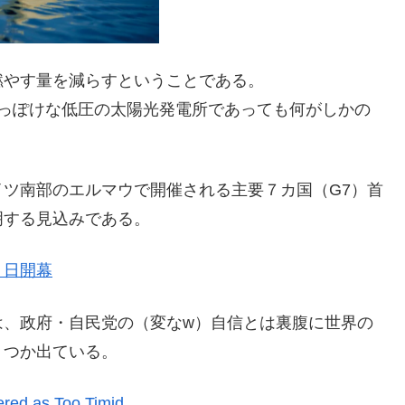
燃やす量を減らすということである。
ちっぽけな低圧の太陽光発電所であっても何がしかの
ツ南部のエルマウで開催される主要７カ国（G7）首
明する見込みである。
７日開幕
は、政府・自民党の（変なw）自信とは裏腹に世界の
くつか出ている。
red as Too Timid