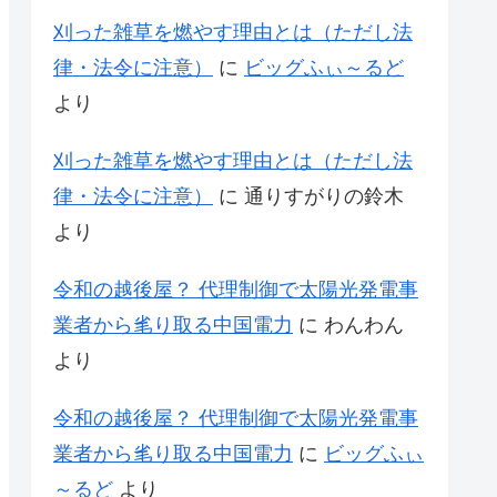
刈った雑草を燃やす理由とは（ただし法
律・法令に注意）
に
ビッグふぃ～るど
より
刈った雑草を燃やす理由とは（ただし法
律・法令に注意）
に
通りすがりの鈴木
より
令和の越後屋？ 代理制御で太陽光発電事
業者から毟り取る中国電力
に
わんわん
より
令和の越後屋？ 代理制御で太陽光発電事
業者から毟り取る中国電力
に
ビッグふぃ
～るど
より