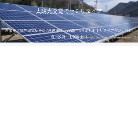
太陽光発電でセミリタイア
産業用太陽光発電所を計7基運用中。2020年4月よりセミリタイア生活。仮想
通貨投資にも興味あり