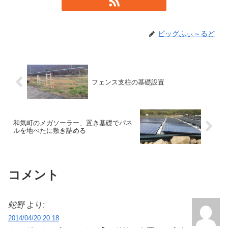
ビッグふぃ～るど
フェンス支柱の基礎設置
和気町のメガソーラー、置き基礎でパネ
ルを地べたに敷き詰める
コメント
蛇野
より:
2014/04/20 20:18