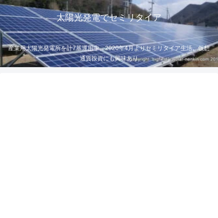
太陽光発電でセミリタイア
産業用太陽光発電所を計7基運用中。2020年4月よりセミリタイア生活。仮想
通貨投資にも興味あり