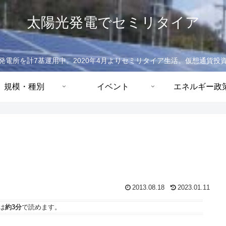
太陽光発電でセミリタイア
発電所を計7基運用中。2020年4月よりセミリタイア生活。仮想通貨投
規模・種別
イベント
エネルギー政
2013.08.18
2023.01.11
は
約3分
で読めます。