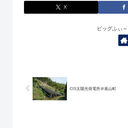
X
ビッグふぃ～
CIS太陽光発電所＠嵐山町