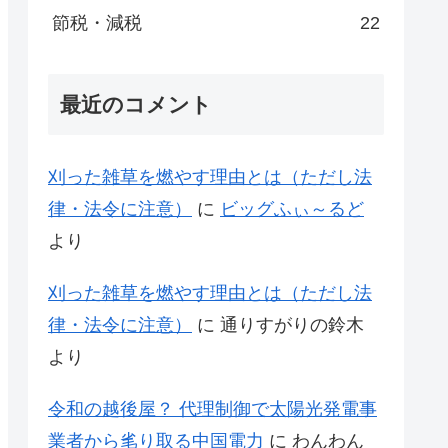
節税・減税
22
最近のコメント
刈った雑草を燃やす理由とは（ただし法
律・法令に注意）
に
ビッグふぃ～るど
より
刈った雑草を燃やす理由とは（ただし法
律・法令に注意）
に
通りすがりの鈴木
より
令和の越後屋？ 代理制御で太陽光発電事
業者から毟り取る中国電力
に
わんわん