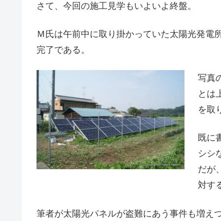
さて、今回の施工見学もいよいよ終盤。
Ｍ氏は午前中に取り掛かっていた太陽光発電
完了である。
写真
とは
を取
既に
シシ
だが
対す
筆者が太陽光パネルが盗難にあう事件も増え