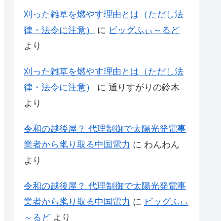
刈った雑草を燃やす理由とは（ただし法
律・法令に注意）
に
ビッグふぃ～るど
より
刈った雑草を燃やす理由とは（ただし法
律・法令に注意）
に
通りすがりの鈴木
より
令和の越後屋？ 代理制御で太陽光発電事
業者から毟り取る中国電力
に
わんわん
より
令和の越後屋？ 代理制御で太陽光発電事
業者から毟り取る中国電力
に
ビッグふぃ
～るど
より