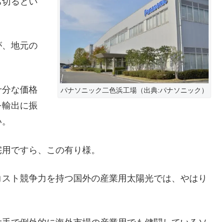
ち切るとい
が、地元の
十分な価格
パナソニック二色浜工場（出典:パナソニック）
を輸出に振
い。
宅用ですら、この有り様。
コスト競争力を持つ国外の産業用太陽光では、やはり