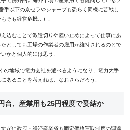
大手で例外的に海外市場の産業用でも健闘しているソ
2番手以下の京セラやシャープも恐らく同様に苦戦し
そもそも経営危機…）。
抑え込むことで派遣切りや雇い止めによって仕事にあ
ったとしても工場の作業者の雇用が維持されるのとで
ないかと個人的には思う。
多くの地域で電力会社を選べるようになり、電力大手
況にあることを考えれば、なおさらだろう。
0円台、産業用も25円程度で妥結か
さすがに政府・経済産業省も固定価格買取制度の調達