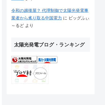
令和の越後屋？ 代理制御で太陽光発電事
業者から毟り取る中国電力
に
ビッグふぃ
～るど
より
太陽光発電ブログ・ランキング