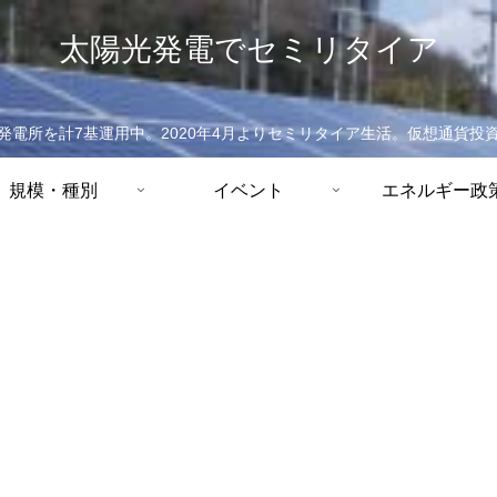
太陽光発電でセミリタイア
発電所を計7基運用中。2020年4月よりセミリタイア生活。仮想通貨投
規模・種別
イベント
エネルギー政