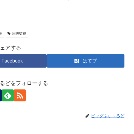
用
遠隔監視
ェアする
Facebook
はてブ
るどをフォローする
ビッグふぃ～るど