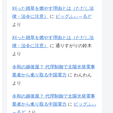
刈った雑草を燃やす理由とは（ただし法
律・法令に注意）
に
ビッグふぃ～るど
より
刈った雑草を燃やす理由とは（ただし法
律・法令に注意）
に
通りすがりの鈴木
より
令和の越後屋？ 代理制御で太陽光発電事
業者から毟り取る中国電力
に
わんわん
より
令和の越後屋？ 代理制御で太陽光発電事
業者から毟り取る中国電力
に
ビッグふぃ
～るど
より