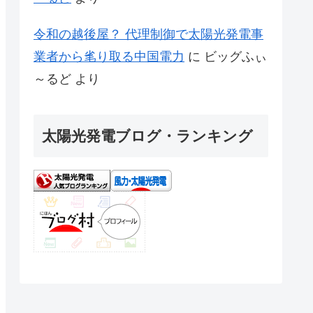
令和の越後屋？ 代理制御で太陽光発電事
業者から毟り取る中国電力
に
ビッグふぃ
～るど
より
太陽光発電ブログ・ランキング