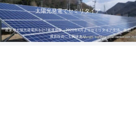
太陽光発電でセミリタイア
産業用太陽光発電所を計7基運用中。2020年4月よりセミリタイア生活。仮想
通貨投資にも興味あり