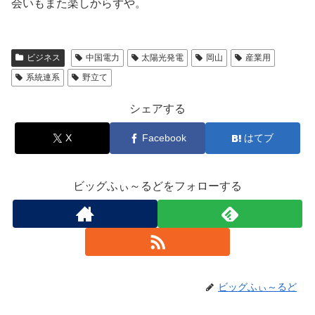
会いもまた楽しからずや。
ビジネス
中国電力
太陽光発電
岡山
産業用
系統連系
野立て
シェアする
X
Facebook
はてブ
ビッグふぃ～るどをフォローする
ビッグふぃ～るど