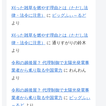
刈った雑草を燃やす理由とは（ただし法
律・法令に注意）
に
ビッグふぃ～るど
より
刈った雑草を燃やす理由とは（ただし法
律・法令に注意）
に
通りすがりの鈴木
より
令和の越後屋？ 代理制御で太陽光発電事
業者から毟り取る中国電力
に
わんわん
より
令和の越後屋？ 代理制御で太陽光発電事
業者から毟り取る中国電力
に
ビッグふぃ
～るど
より