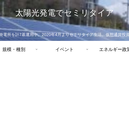
太陽光発電でセミリタイア
発電所を計7基運用中。2020年4月よりセミリタイア生活。仮想通貨投
規模・種別
イベント
エネルギー政