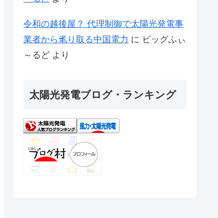
令和の越後屋？ 代理制御で太陽光発電事
業者から毟り取る中国電力
に
ビッグふぃ
～るど
より
太陽光発電ブログ・ランキング