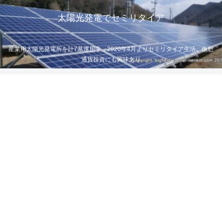
太陽光発電でセミリタイア
産業用太陽光発電所を計7基運用中。2020年4月よりセミリタイア生活。仮想
通貨投資にも興味あり